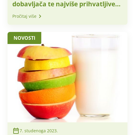
dobavljača te najviše prihvatljive
nabavne cijene za obračunsko
Pročitaj više
razdoblje – prosinac 2023. godine
NOVOSTI
7. studenoga 2023.