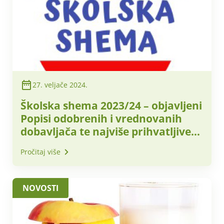
27. veljače 2024.
Školska shema 2023/24 – objavljeni
Popisi odobrenih i vrednovanih
dobavljača te najviše prihvatljive
nabavne cijene za obračunsko
Pročitaj više
razdoblje – ožujak 2024. godine
NOVOSTI