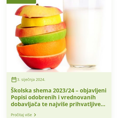
3. siječnja 2024.
Školska shema 2023/24 – objavljeni
Popisi odobrenih i vrednovanih
dobavljača te najviše prihvatljive
nabavne cijene za obračunsko
Pročitaj više
razdoblje – siječanj 2024. godine