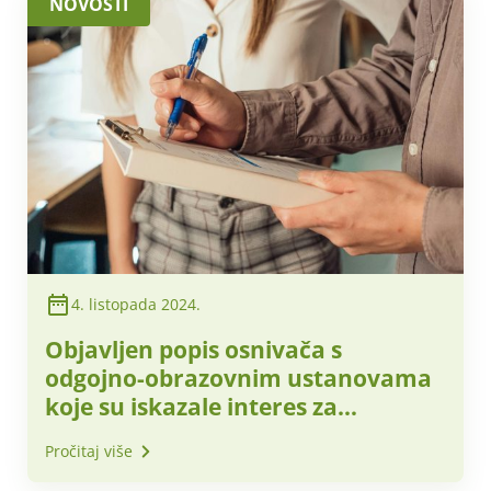
NOVOSTI
4. listopada 2024.
Objavljen popis osnivača s
odgojno-obrazovnim ustanovama
koje su iskazale interes za
sudjelovanje u Školskoj shemi
Pročitaj više
2024./2025.