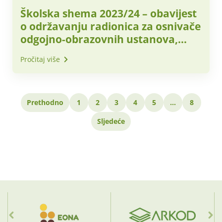
Školska shema 2023/24 – obavijest
o održavanju radionica za osnivače
odgojno-obrazovnih ustanova,
odgojno-obrazovne ustanove i
Pročitaj više
dobavljače
Prethodno
1
2
3
4
5
…
8
Sljedeće