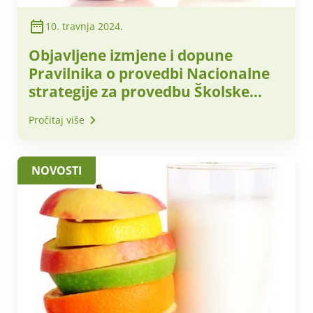
10. travnja 2024.
Objavljene izmjene i dopune
Pravilnika o provedbi Nacionalne
strategije za provedbu Školske
sheme voća i povrća te mlijeka i
Pročitaj više
mliječnih proizvoda od školske
godine 2023./2024. do školske
godine 2028./2029.
NOVOSTI