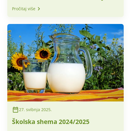
za sudjelovanje u novoj Školskoj
Pročitaj više
shemi voća i povrća te mlijeka i
mliječnih proizvoda 2024./2025.
27. svibnja 2025.
Školska shema 2024/2025