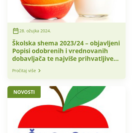
28. ožujka 2024.
Školska shema 2023/24 – objavljeni
Popisi odobrenih i vrednovanih
dobavljača te najviše prihvatljive
nabavne cijene za obračunsko
Pročitaj više
razdoblje -travanj 2024. godine
NOVOSTI