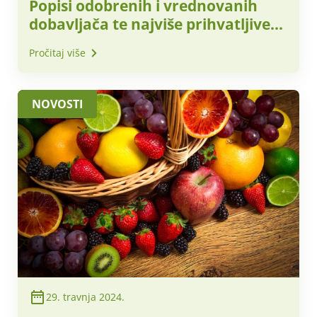
Popisi odobrenih i vrednovanih
dobavljača te najviše prihvatljive
nabavne cijene za obračunsko
Pročitaj više
razdoblje – lipanj 2024. godine
NOVOSTI
29. travnja 2024.