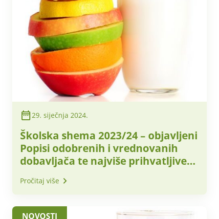
29. siječnja 2024.
Školska shema 2023/24 – objavljeni
Popisi odobrenih i vrednovanih
dobavljača te najviše prihvatljive
nabavne cijene za obračunsko
Pročitaj više
razdoblje – veljača 2024. godine
NOVOSTI