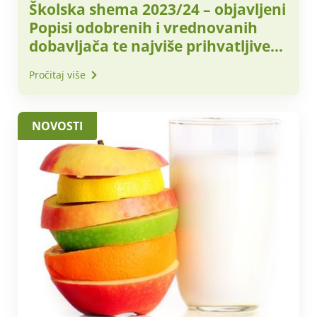
Školska shema 2023/24 – objavljeni
Popisi odobrenih i vrednovanih
dobavljača te najviše prihvatljive
nabavne cijene za obračunsko
Pročitaj više
razdoblje – svibanj 2024. godine
NOVOSTI