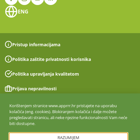
ENG
Pristup informacijama
Politika zaštite privatnosti korisnika
Politika upravljanja kvalitetom
Prijava nepravilnosti
Izjava o pristupačnosti
Korištenjem stranice www.apprrr.hr pristajete na uporabu
kolačića (eng. cookies). Blokiranjem kolačića i dalje možete
pregledavati stranicu, ali neke njezine funkcionalnosti Vam neće
Politika informacijske sigurnosti
biti dostupne.
ISO 27001:2022
RAZUMIJEM