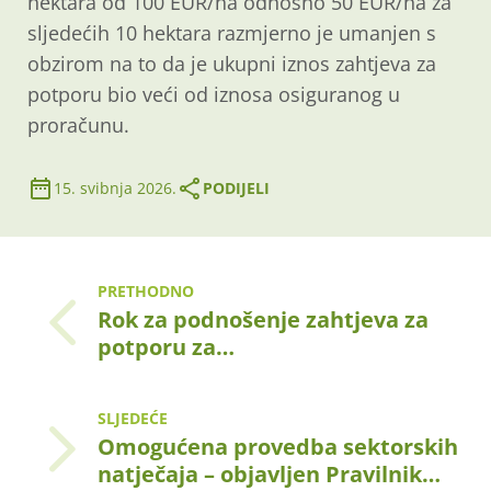
hektara od 100 EUR/ha odnosno 50 EUR/ha za
sljedećih 10 hektara razmjerno je umanjen s
obzirom na to da je ukupni iznos zahtjeva za
potporu bio veći od iznosa osiguranog u
proračunu.
15. svibnja 2026.
PODIJELI
PRETHODNO
Rok za podnošenje zahtjeva za
potporu za…
SLJEDEĆE
Omogućena provedba sektorskih
natječaja – objavljen Pravilnik…