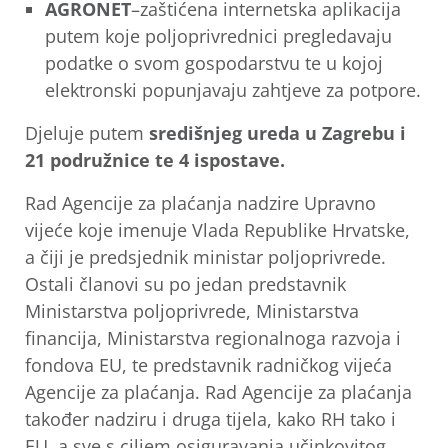
AGRONET
–zaštićena internetska aplikacija
putem koje poljoprivrednici pregledavaju
podatke o svom gospodarstvu te u kojoj
elektronski popunjavaju zahtjeve za potpore.
Djeluje putem
središnjeg ureda u Zagrebu i
21 podružnice te 4 ispostave.
Rad Agencije za plaćanja nadzire Upravno
vijeće koje imenuje Vlada Republike Hrvatske,
a čiji je predsjednik ministar poljoprivrede.
Ostali članovi su po jedan predstavnik
Ministarstva poljoprivrede, Ministarstva
financija, Ministarstva regionalnoga razvoja i
fondova EU, te predstavnik radničkog vijeća
Agencije za plaćanja. Rad Agencije za plaćanja
također nadziru i druga tijela, kako RH tako i
EU, a sve s ciljem osiguravanja učinkovitog