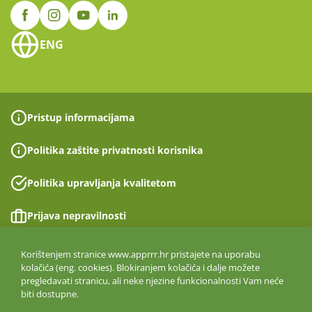
ENG
Pristup informacijama
Politika zaštite privatnosti korisnika
Politika upravljanja kvalitetom
Prijava nepravilnosti
Izjava o pristupačnosti
Korištenjem stranice www.apprrr.hr pristajete na uporabu
kolačića (eng. cookies). Blokiranjem kolačića i dalje možete
pregledavati stranicu, ali neke njezine funkcionalnosti Vam neće
Politika informacijske sigurnosti
biti dostupne.