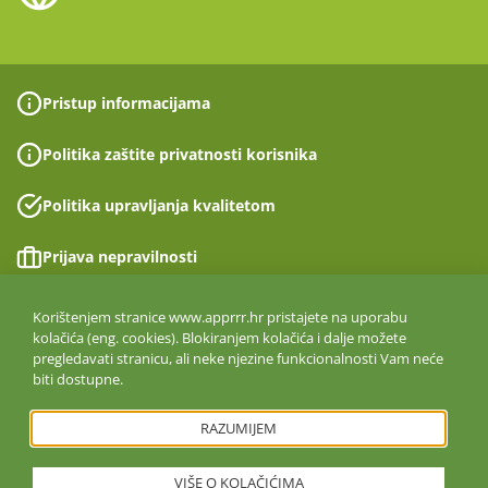
Pristup informacijama
Politika zaštite privatnosti korisnika
Politika upravljanja kvalitetom
Prijava nepravilnosti
Izjava o pristupačnosti
Korištenjem stranice www.apprrr.hr pristajete na uporabu
kolačića (eng. cookies). Blokiranjem kolačića i dalje možete
pregledavati stranicu, ali neke njezine funkcionalnosti Vam neće
Politika informacijske sigurnosti
biti dostupne.
ISO 27001:2022
RAZUMIJEM
VIŠE O KOLAČIĆIMA
Copyright © 2026. Agencija za plaćanja u poljoprivredi, ribarstvu i