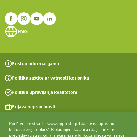
ENG
Pristup informacijama
Politika zaštite privatnosti korisnika
Politika upravljanja kvalitetom
Prijava nepravilnosti
Izjava o pristupačnosti
Korištenjem stranice www.apprrr.hr pristajete na uporabu
kolačića (eng. cookies). Blokiranjem kolačića i dalje možete
pregledavati stranicu, ali neke njezine funkcionalnosti Vam neće
Politika informacijske sigurnosti