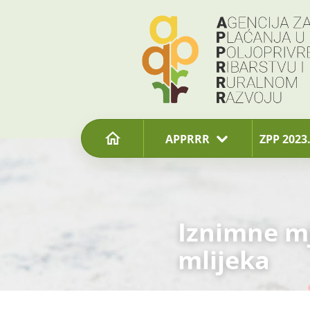
content
APPRRR
ZPP 2023.
Iznimne m
mlijeka