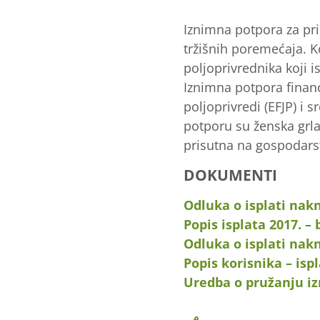
Iznimna potpora za pr
tržišnih poremećaja. K
poljoprivrednika koji
Iznimna potpora finan
poljoprivredi (EFJP) i 
potporu su ženska grla
prisutna na gospodarst
DOKUMENTI
Odluka o isplati nak
Popis isplata 2017. –
Odluka o isplati nak
Popis korisnika – is
Uredba o pružanju i