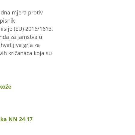
edna mjera protiv
pisnik
isije (EU) 2016/1613.
nda za jamstva u
vatljiva grla za
vih križanaca koja su
 kože
eka NN 24 17