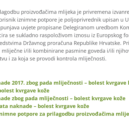
ilagodbu proizvođačima mlijeka je privremena izvanr
orisnik iznimne potpore je poljoprivrednik upisan u U
 ispunjava uvjete propisane Delegiranom uredbom Kom
cira se sukladno raspoloživom iznosu iz Europskog fo
sredstvima Državnog proračuna Republike Hrvatske. Prih
 mliječne i/ili kombinirane pasmine goveda i/ili njiho
vu i za koja se provodi kontrola mliječnosti.
nade 2017. zbog pada mliječnosti – bolest kvrgave
 bolest kvrgave kože
nade zbog pada mliječnosti – bolest kvrgave kože
plata naknade – bolest kvrgave kože
znimne potpore za prilagodbu proizvođačima mlij