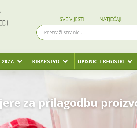
SVE VIJESTI
NATJEČAJI
-2027.
RIBARSTVO
UPISNICI I REGISTRI
jere za prilagodbu proiz