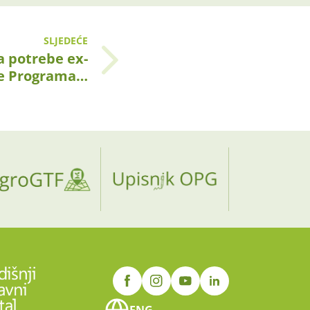
SLJEDEĆE
a potrebe ex-
je Programa…
ENG