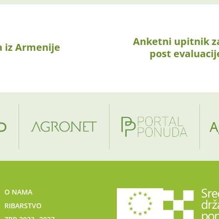
Anketni upitnik z
a iz Armenije
post evaluaci
O NAMA
RIBARSTVO