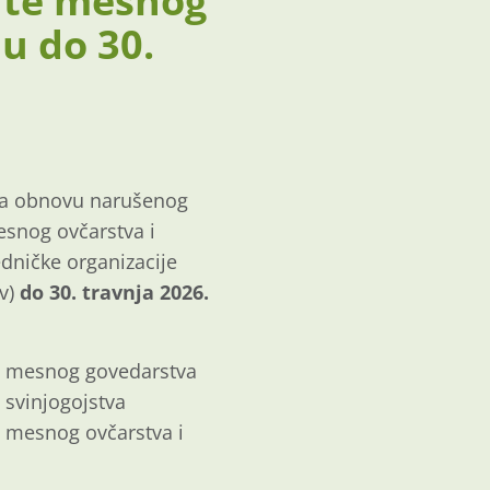
, te mesnog
u do 30.
 za obnovu narušenog
esnog ovčarstva i
edničke organizacije
ev)
do 30. travnja 2026.
ru mesnog govedarstva
 svinjogojstva
 mesnog ovčarstva i