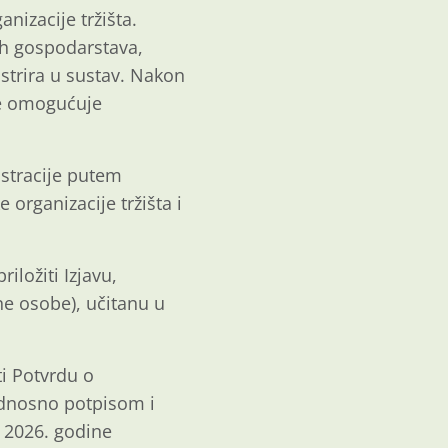
izacije tržišta.
ih gospodarstava,
istrira u sustav. Nakon
se omogućuje
istracije putem
organizacije tržišta i
ložiti Izjavu,
e osobe), učitanu u
ti Potvrdu o
odnosno potpisom i
a 2026. godine