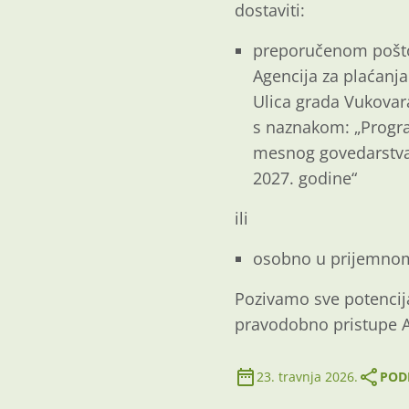
dostaviti:
preporučenom pošto
Agencija za plaćanja
Ulica grada Vukovar
s naznakom: „Progr
mesnog govedarstva,
2027. godine“
ili
osobno u prijemnom o
Pozivamo sve potencijal
pravodobno pristupe 
23. travnja 2026.
PODI