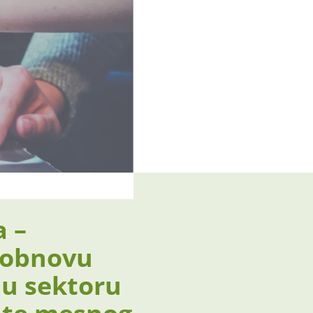
a –
 obnovu
 u sektoru