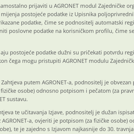
amostalno prijaviti u AGRONET modul Zajedničke organ
 mijenja postojeće podatke iz Upisnika poljoprivredn
prikazane podatke, čime se podnositelj automatski reg
niti poslovne podatke na korisničkom profilu, čime 
njaju postojeće podatke dužni su pričekati potvrdu reg
kon čega mogu pristupiti AGRONET modulu Zajedničke 
Zahtjeva putem AGRONET-a, podnositelj je obvezan pri
 fizičke osobe) odnosno potpisom i pečatom (za pravn
ET sustavu.
eva te učitavanja Izjave, podnositelj je dužan ispisa
 AGRONET-a, ovjeriti je potpisom (za fizičke osobe) 
be), te je zajedno s Izjavom najkasnije do 30. travnj