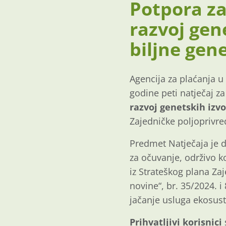
Potpora za
razvoj gen
biljne gen
Agencija za plaćanja u 
godine peti natječaj z
razvoj genetskih izvo
Zajedničke poljoprivre
Predmet Natječaja je d
za očuvanje, održivo ko
iz Strateškog plana Za
novine“, br. 35/2024. i
jačanje usluga ekosust
Prihvatljivi korisnici