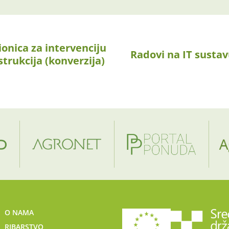
onica za intervenciju
Radovi na IT sustav
trukcija (konverzija)
O NAMA
RIBARSTVO