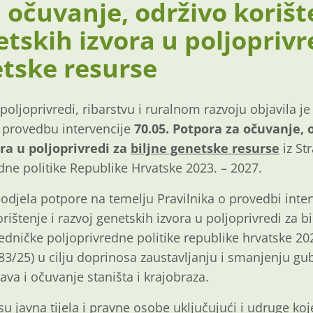
 očuvanje, održivo korište
etskih izvora u poljoprivr
etske resurse
poljoprivredi, ribarstvu i ruralnom razvoju objavila je
a provedbu intervencije
70.05. Potpora za očuvanje, o
ra u poljoprivredi za
biljne genetske resurse
iz St
dne politike Republike Hrvatske 2023. – 2027.
odjela potpore na temelju Pravilnika o provedbi inter
rištenje i razvoj genetskih izvora u poljoprivredi za b
jedničke poljoprivredne politike republike hrvatske 20
 83/25) u cilju doprinosa zaustavljanju i smanjenju gub
ava i očuvanje staništa i krajobraza.
su javna tijela i pravne osobe uključujući i udruge koj