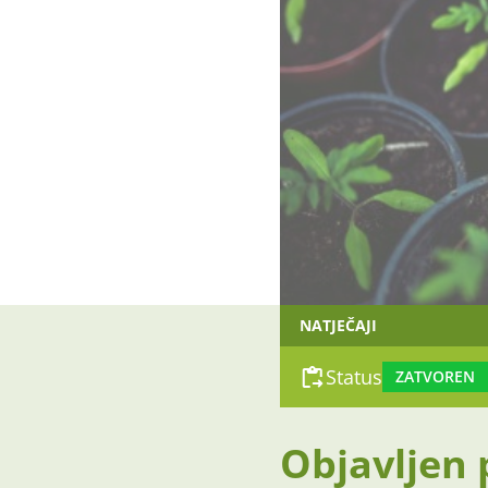
NATJEČAJI
Status
ZATVOREN
Objavljen p