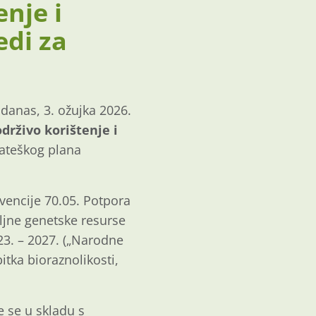
nje i
edi za
 danas, 3. ožujka 2026.
drživo korištenje i
rateškog plana
vencije 70.05. Potpora
iljne genetske resurse
23. – 2027. („Narodne
itka bioraznolikosti,
e se u skladu s