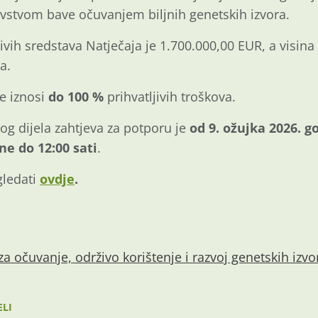
stvom bave očuvanjem biljnih genetskih izvora.
vih sredstava Natječaja je 1.700.000,00 EUR, a visina
a.
re iznosi
do 100 %
prihvatljivih troškova.
g dijela zahtjeva za potporu je
od 9. ožujka 2026. g
ne do 12:00 sati
.
gledati
ovdje
.
a očuvanje, održivo korištenje i razvoj genetskih izvo
ELI