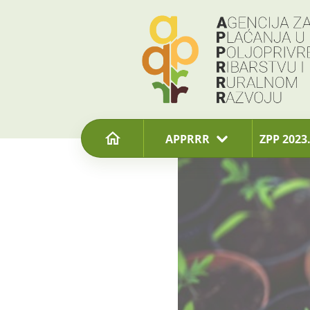
content
APPRRR
ZPP 2023.