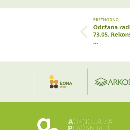
PRETHODNO
Održana radi
73.05. Rekons
…