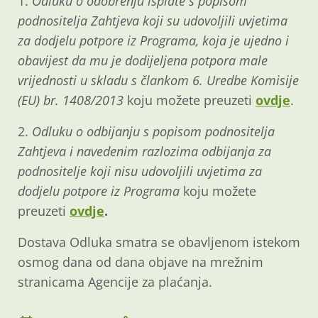
1.
Odluku o odobrenju isplate s popisom
podnositelja Zahtjeva koji su udovoljili uvjetima
za dodjelu potpore iz Programa, koja je ujedno i
obavijest da mu je dodijeljena potpora male
vrijednosti u skladu s člankom 6. Uredbe Komisije
(EU) br. 1408/2013
koju možete preuzeti
ovdje
.
2.
Odluku o odbijanju s popisom podnositelja
Zahtjeva i navedenim razlozima odbijanja za
podnositelje koji nisu udovoljili uvjetima za
dodjelu potpore iz Programa
koju možete
preuzeti
ovdje
.
Dostava Odluka smatra se obavljenom istekom
osmog dana od dana objave na mrežnim
stranicama Agencije za plaćanja.