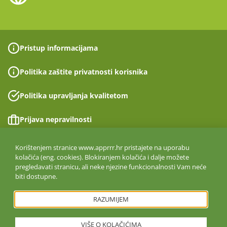
Pristup informacijama
Politika zaštite privatnosti korisnika
Politika upravljanja kvalitetom
Prijava nepravilnosti
Izjava o pristupačnosti
Korištenjem stranice www.apprrr.hr pristajete na uporabu
kolačića (eng. cookies). Blokiranjem kolačića i dalje možete
pregledavati stranicu, ali neke njezine funkcionalnosti Vam neće
Politika informacijske sigurnosti
biti dostupne.
ISO 27001:2022
RAZUMIJEM
VIŠE O KOLAČIĆIMA
Copyright © 2026. Agencija za plaćanja u poljoprivredi, ribarstvu i