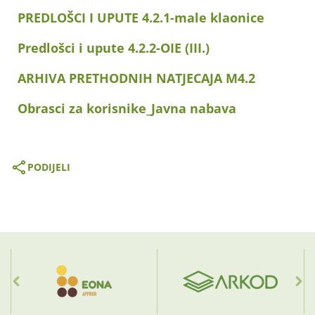
PREDLOŠCI I UPUTE 4.2.1-male klaonice
Predlošci i upute 4.2.2-OIE (III.)
ARHIVA PRETHODNIH NATJECAJA M4.2
Obrasci za korisnike_Javna nabava
PODIJELI