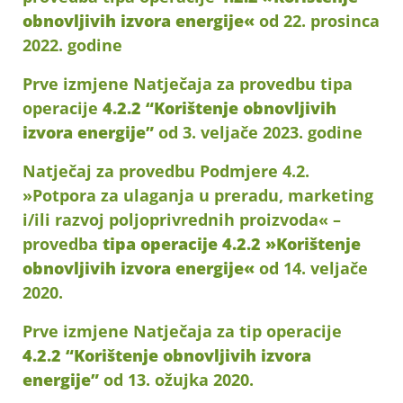
obnovljivih izvora energije«
od 22. prosinca
2022. godine
Prve izmjene Natječaja za provedbu tipa
operacije
4.2.2 “Korištenje obnovljivih
izvora energije”
od 3. veljače 2023. godine
Natječaj za provedbu Podmjere 4.2.
»Potpora za ulaganja u preradu, marketing
i/ili razvoj poljoprivrednih proizvoda« –
provedba
tipa operacije 4.2.2 »Korištenje
obnovljivih izvora energije«
od 14. veljače
2020.
Prve izmjene Natječaja za tip operacije
4.2.2 “Korištenje obnovljivih izvora
energije”
od 13. ožujka 2020.