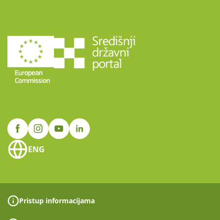
ENG
Pristup informacijama