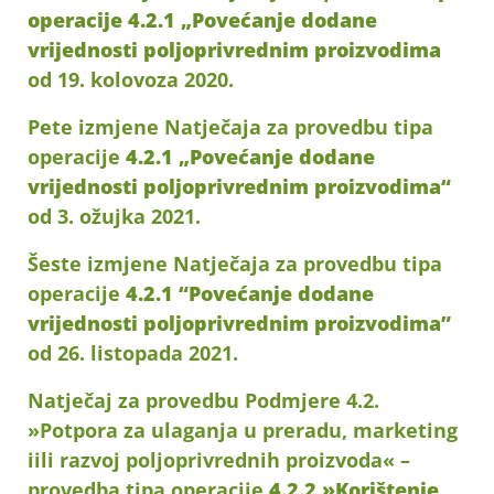
operacije 4.2.1 „Povećanje dodane
vrijednosti poljoprivrednim proizvodima
od 19. kolovoza 2020.
Pete izmjene Natječaja za provedbu tipa
operacije
4.2.1 „Povećanje dodane
vrijednosti poljoprivrednim proizvodima“
od 3. ožujka 2021.
Šeste izmjene Natječaja za provedbu tipa
operacije
4.2.1 “Povećanje dodane
vrijednosti poljoprivrednim proizvodima”
od 26. listopada 2021.
Natječaj za provedbu Podmjere 4.2.
»Potpora za ulaganja u preradu, marketing
iili razvoj poljoprivrednih proizvoda« –
provedba tipa operacije
4.2.2 »Korištenje