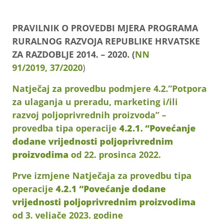
PRAVILNIK O PROVEDBI MJERA PROGRAMA
RURALNOG RAZVOJA REPUBLIKE HRVATSKE
ZA RAZDOBLJE 2014. – 2020. (
NN
91/2019,
37/2020
)
Natječaj za provedbu podmjere 4.2.”Potpora
za ulaganja u preradu, marketing i/ili
razvoj poljoprivrednih proizvoda” –
provedba tipa operacije
4.2.1. “Povećanje
dodane vrijednosti poljoprivrednim
proizvodima
od 22. prosinca 2022.
Prve izmjene Natječaja za provedbu tipa
operacije
4.2.1 “Povećanje dodane
vrijednosti poljoprivrednim proizvodima
od 3. veljače 2023. godine