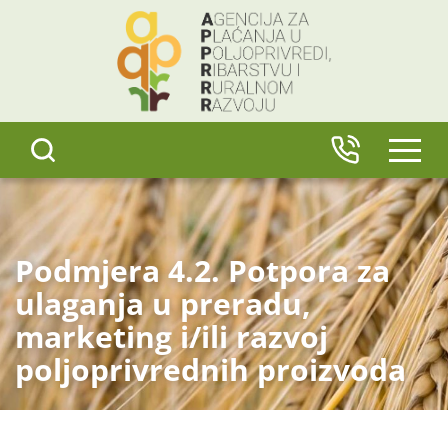
content
IZBO
Podmjera 4.2. Potpora za
ulaganja u preradu,
marketing i/ili razvoj
poljoprivrednih proizvoda