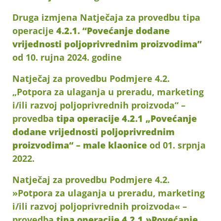
Druga izmjena Natječaja za provedbu tipa
operacije
4.2.1. “Povećanje dodane
vrijednosti poljoprivrednim proizvodima”
od 10. rujna 2024. godine
Natječaj za provedbu Podmjere 4.2.
„Potpora za ulaganja u preradu, marketing
i/ili razvoj poljoprivrednih proizvoda“ –
provedba
tipa operacije 4.2.1 „Povećanje
dodane vrijednosti poljoprivrednim
proizvodima“ – male klaonice
od 01. srpnja
2022.
Natječaj za provedbu Podmjere 4.2.
»Potpora za ulaganja u preradu, marketing
i/ili razvoj poljoprivrednih proizvoda« –
provedba
tipa operacije 4.2.1 »Povećanje