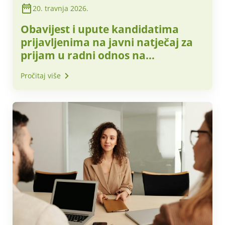
20. travnja 2026.
Obavijest i upute kandidatima
prijavljenima na javni natječaj za
prijam u radni odnos na
neodređeno vrijeme, objavljen u
Pročitaj više
Narodnim novinama br. 27/2026