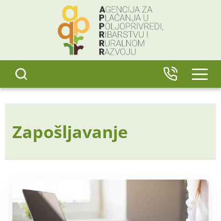
content
IZBO
Zapošljavanje