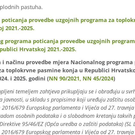
splodnih pastuha.
 poticanja provedbe uzgojnih programa za toplo
j 2021.-2025.
g programa poticanja provedbe uzgojnih program
ublici Hrvatskoj 2021.-2025.
ma i načinu provedbe mjera Nacionalnog programa
a toplokrvne pasmine konja u Republici Hrvatskoj
024. i 2025. godini
(
NN 90/2021,
NN 45/2024
)
upljeni temeljem zahtjeva prikupljaju se i obrađuju u sv
a javnosti, u skladu s propisima koji uređuju zaštitu oso
2016/679 Europskog parlamenta i Vijeća od 27. travnja 2
bradom osobnih podataka i o slobodnom kretanju takvih 
Direktive 95/46/EZ (Opća uredba o zaštiti podataka) (SL L 
) 2016/679 Europskog parlamenta i Vijeća od 27. travnja 