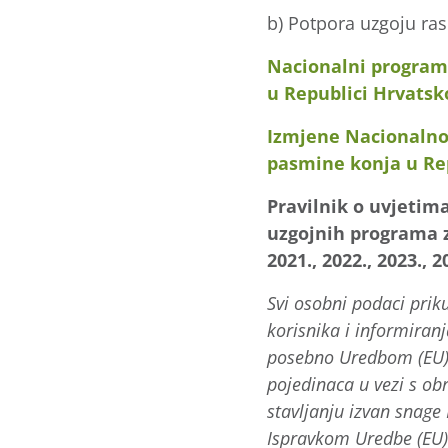
b) Potpora uzgoju ra
Nacionalni program
u Republici Hrvatsko
Izmjene Nacionalno
pasmine konja u Rep
Pravilnik o uvjeti
uzgojnih programa z
2021., 2022., 2023., 2
Svi osobni podaci prik
korisnika i informiranj
posebno Uredbom (EU) 
pojedinaca u vezi s o
stavljanju izvan snage 
Ispravkom Uredbe
(EU