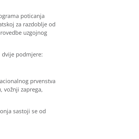
ograma poticanja
tskoj za razdoblje od
 provedbe uzgojnog
 dvije podmjere:
 nacionalnog prvenstva
 vožnji zaprega,
nja sastoji se od