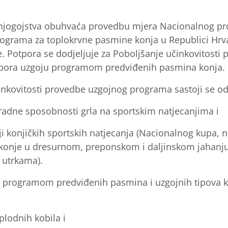
onjogojstva obuhvaća provedbu mjera Nacionalnog pr
ograma za toplokrvne pasmine konja u Republici Hrva
. Potpora se dodjeljuje za Poboljšanje učinkovitosti
tpora uzgoju programom predviđenih pasmina konja.
inkovitosti provedbe uzgojnog programa sastoji se od
 radne sposobnosti grla na sportskim natjecanjima i
ji konjičkih sportskih natjecanja (Nacionalnog kupa,
 konje u dresurnom, preponskom i daljinskom jahanju,
 utrkama).
 programom predviđenih pasmina i uzgojnih tipova ko
plodnih kobila i