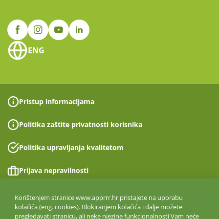
ENG
Pristup informacijama
Politika zaštite privatnosti korisnika
Politika upravljanja kvalitetom
Prijava nepravilnosti
Izjava o pristupačnosti
Korištenjem stranice www.apprrr.hr pristajete na uporabu
kolačića (eng. cookies). Blokiranjem kolačića i dalje možete
pregledavati stranicu, ali neke njezine funkcionalnosti Vam neće
Politika informacijske sigurnosti