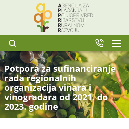
content
IZBO
Potpora za sufinanciranje
rada regionalnih
organizacija vinara i
vinogradara od 2021. do
2023. godine