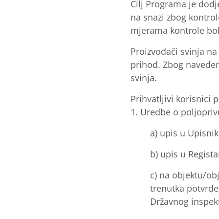
Cilj Programa je dod
na snazi zbog kontrol
mjerama kontrole bol
Proizvođači svinja na
prihod. Zbog naveden
svinja.
Prihvatljivi korisnici
1. Uredbe o poljopriv
a) upis u Upisnik
b) upis u Regista
c) na objektu/ob
trenutka potvrde
Državnog inspekt