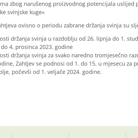
ma zbog narušenog proizvodnog potencijala uslijed
čke svinjske kuge«
tjeva ovisno o periodu zabrane držanja svinja su slj
ti držanja svinja u razdoblju od 26. lipnja do 1. st
 do 4. prosinca 2023. godine
ti držanja svinja za svako naredno tromjesečno razd
dine, Zahtjev se podnosi od 1. do 15. u mjesecu za 
je, počevši od 1. veljače 2024. godine.