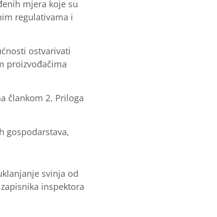
đenih mjera koje su
tnim regulativama i
ćnosti ostvarivati
im proizvođačima
a člankom 2. Priloga
nih gospodarstava,
uklanjanje svinja od
 zapisnika inspektora