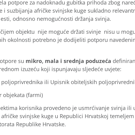
jela potpore za nadoknadu gubitka prihoda zbog nare
e i suzbijanja afričke svinjske kuge sukladno relevan
esti, odnosno nemogućnosti držanja svinja.
 čijem objektu nije moguće držati svinje nisu u mogu
ih okolnosti potrebno je dodijeliti potporu naveden
 potpore su
mikro, mala i srednja poduzeća
definiran
rednom izuzeću koji ispunjavaju sljedeće uvjete:
 poljoprivrednika ili Upisnik obiteljskih poljoprivred
r objekata (farmi)
jektima korisnika provedeno je usmrćivanje svinja ili 
 afričke svinjske kuge u Republici Hrvatskoj temeljem
orata Republike Hrvatske.