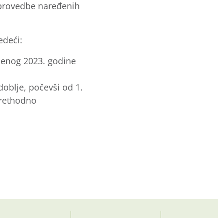
 provedbe naređenih
edeći:
udenog 2023. godine
oblje, počevši od 1.
prethodno