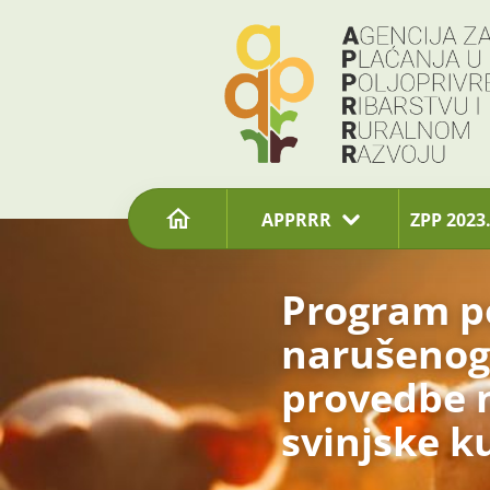
content
APPRRR
ZPP 2023.
Program p
narušenog 
provedbe n
svinjske k