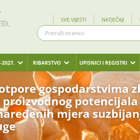
SVE VIJESTI
NATJEČAJI
-2027.
RIBARSTVO
UPISNICI I REGISTRI
otpore gospodarstvima z
proizvodnog potencijala 
aređenih mjera suzbijanj
uge