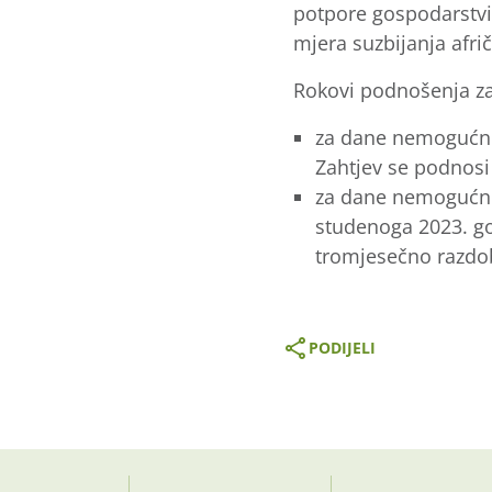
potpore gospodarstvi
mjera suzbijanja afri
Rokovi podnošenja zah
za dane nemogućnos
Zahtjev se podnosi
za dane nemogućnos
studenoga 2023. go
tromjesečno razdobl
PODIJELI