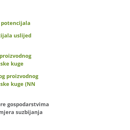
potencijala
jala uslijed
proizvodnog
jske kuge
og proizvodnog
njske kuge (NN
ore gospodarstvima
mjera suzbijanja