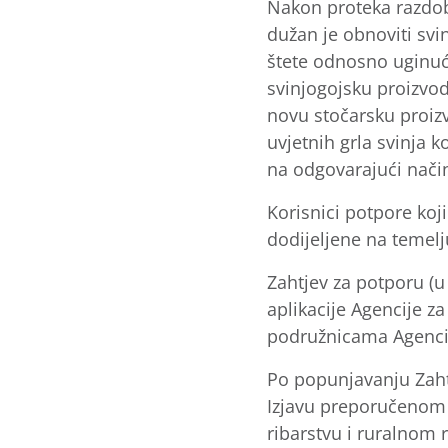
Nakon proteka razdob
dužan je obnoviti svi
štete odnosno uginuća
svinjogojsku proizvod
novu stočarsku proizv
uvjetnih grla svinja k
na odgovarajući nači
Korisnici potpore ko
dodijeljene na temelj
Zahtjev za potporu (
aplikacije Agencije za
podružnicama Agenci
Po popunjavanju Zaht
Izjavu preporučenom p
ribarstvu i ruralnom