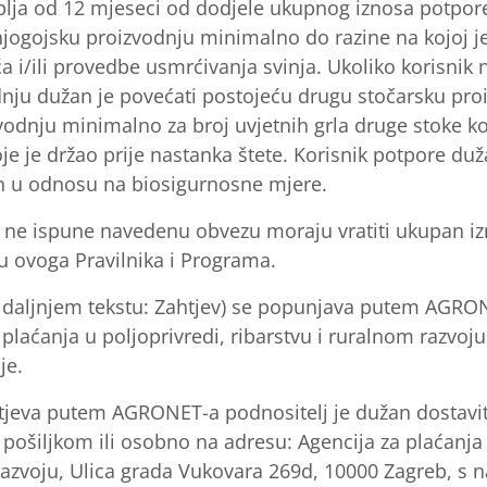
lja od 12 mjeseci od dodjele ukupnog iznosa potpore
njogojsku proizvodnju minimalno do razine na kojoj je
 i/ili provedbe usmrćivanja svinja. Ukoliko korisnik 
nju dužan je povećati postojeću drugu stočarsku proi
odnju minimalno za broj uvjetnih grla druge stoke ko
oje je držao prije nastanka štete. Korisnik potpore duža
n u odnosu na biosigurnosne mjere.
ji ne ispune navedenu obvezu moraju vratiti ukupan i
u ovoga Pravilnika i Programa.
u daljnjem tekstu: Zahtjev) se popunjava putem AGRO
 plaćanja u poljoprivredi, ribarstvu i ruralnom razvoju 
je.
jeva putem AGRONET-a podnositelj je dužan dostavit
ošiljkom ili osobno na adresu: Agencija za plaćanja 
 razvoju, Ulica grada Vukovara 269d, 10000 Zagreb, 