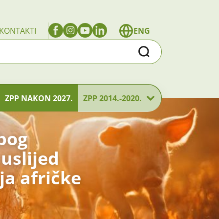
KONTAKTI
ENG
Traži
ZPP NAKON 2027.
ZPP 2014.-2020.
bog
uslijed
a afričke