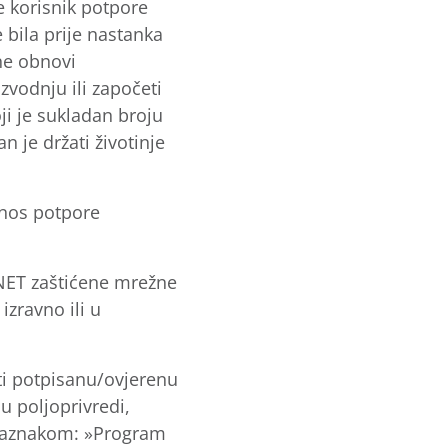
 korisnik potpore
 bila prije nastanka
ne obnovi
zvodnju ili započeti
ji je sukladan broju
n je držati životinje
znos potpore
NET zaštićene mrežne
izravno ili u
i potpisanu/ovjerenu
u poljoprivredi,
s naznakom: »Program