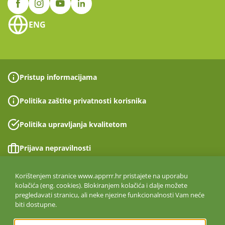
ENG
Pristup informacijama
Politika zaštite privatnosti korisnika
Politika upravljanja kvalitetom
Prijava nepravilnosti
Izjava o pristupačnosti
Korištenjem stranice www.apprrr.hr pristajete na uporabu
kolačića (eng. cookies). Blokiranjem kolačića i dalje možete
pregledavati stranicu, ali neke njezine funkcionalnosti Vam neće
Politika informacijske sigurnosti
biti dostupne.
ISO 27001:2022