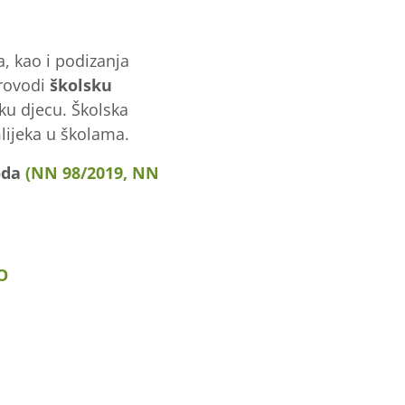
a, kao i podizanja
provodi
školsku
ku djecu. Školska
ijeka u školama.
oda
(NN 98/2019,
NN
O