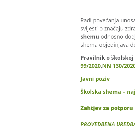
Radi povećanja unosa 
svijesti o značaju zd
shemu
odnosno dodje
shema objedinjava do
Pravilnik o školskoj
99/2020
,
NN 130/202
Javni poziv
Školska shema – naj
Zahtjev za potporu
PROVEDBENA UREDBA 