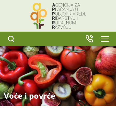
content
IZBO
Voće i povrće