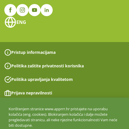
ENG
Pristup informacijama
Politika zaštite privatnosti korisnika
Politika upravljanja kvalitetom
Prijava nepravilnosti
Izjava o pristupačnosti
Korištenjem stranice www.apprrr.hr pristajete na uporabu
kolačića (eng. cookies). Blokiranjem kolačića i dalje možete
pregledavati stranicu, ali neke njezine funkcionalnosti Vam neće
Politika informacijske sigurnosti
biti dostupne.