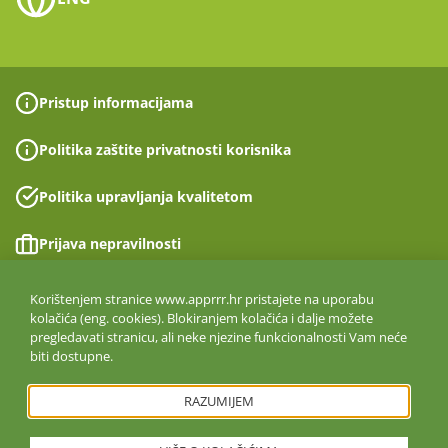
Pristup informacijama
Politika zaštite privatnosti korisnika
Politika upravljanja kvalitetom
Prijava nepravilnosti
Izjava o pristupačnosti
Korištenjem stranice www.apprrr.hr pristajete na uporabu
kolačića (eng. cookies). Blokiranjem kolačića i dalje možete
pregledavati stranicu, ali neke njezine funkcionalnosti Vam neće
Politika informacijske sigurnosti
biti dostupne.
ISO 27001:2022
RAZUMIJEM