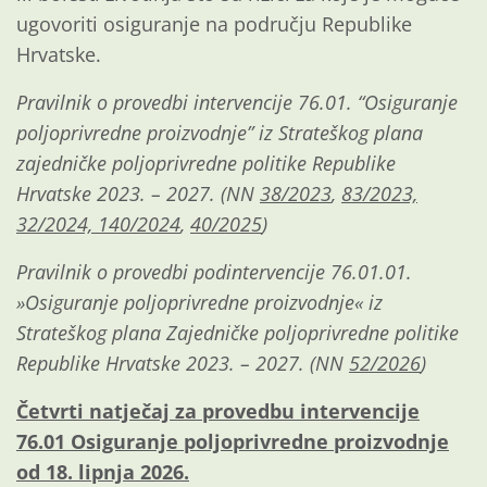
ugovoriti osiguranje na području Republike
Hrvatske.
Pravilnik o provedbi intervencije 76.01. “Osiguranje
poljoprivredne proizvodnje” iz Strateškog plana
zajedničke poljoprivredne politike Republike
Hrvatske 2023. – 2027. (NN
38/2023
,
83/2023,
32/2024,
140/2024
,
40/2025
)
Pravilnik o provedbi podintervencije 76.01.01.
»Osiguranje poljoprivredne proizvodnje« iz
Strateškog plana Zajedničke poljoprivredne politike
Republike Hrvatske 2023. – 2027. (NN
52/2026
)
Četvrti natječaj za provedbu intervencije
76.01 Osiguranje poljoprivredne proizvodnje
od 18. lipnja 2026.