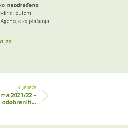
nos
neodređeno
godine, putem
 Agencije za plaćanja
1_22
SLJEDEĆE
ema 2021/22 –
si odobrenih…