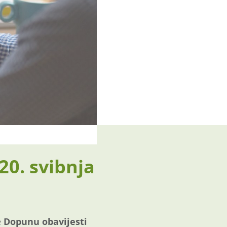
0. svibnja
e
Dopunu obavijesti