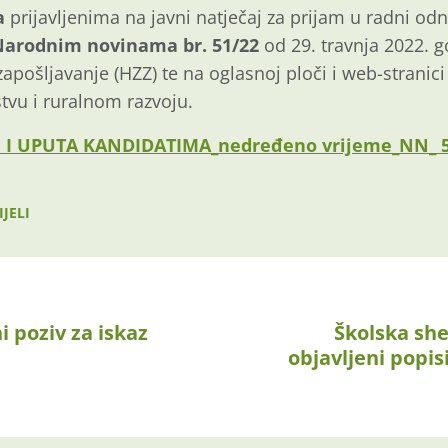
a
prijavljenima na javni natječaj za prijam u radni od
Narodnim novinama br. 51/22
od 29. travnja 2022. 
apošljavanje (HZZ) te na oglasnoj ploči i web-stranici
stvu i ruralnom razvoju.
 I UPUTA KANDIDATIMA_nedređeno vrijeme_NN_ 5
JELI
i poziv za iskaz
Školska sh
objavljeni popi