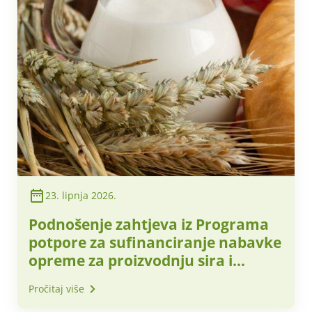
23. lipnja 2026.
Podnošenje zahtjeva iz Programa
potpore za sufinanciranje nabavke
opreme za proizvodnju sira i
mliječnih proizvoda u 2026. i 2027.
Pročitaj više
za 2026. godinu do 30. rujna 2026.