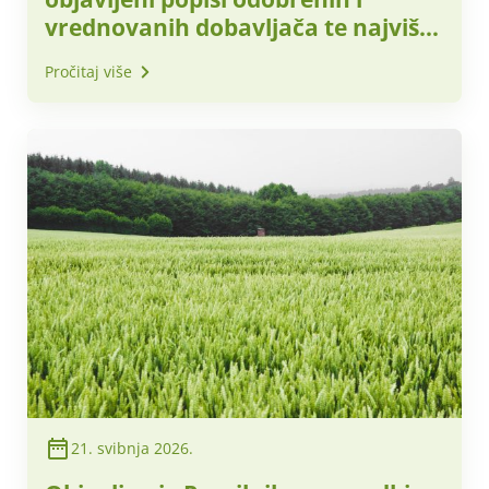
vrednovanih dobavljača te najviše
prihvatljive nabavne cijene za
Pročitaj više
obračunsko razdoblje – lipanj 2026.
godine
21. svibnja 2026.