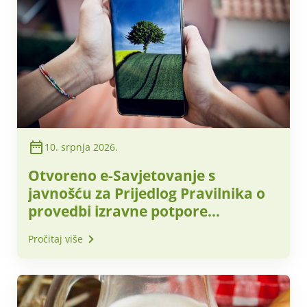
10. srpnja 2026.
Otvoreno e-Savjetovanje s
javnošću za Prijedlog Pravilnika o
provedbi izravne potpore
poljoprivredi i IAKS mjera ruralnog
Pročitaj više
razvoja za 2027. godinu