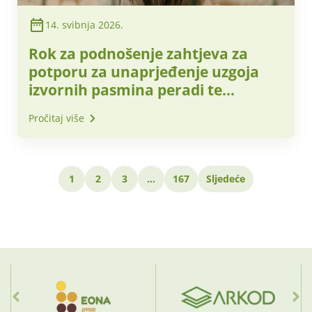
14. svibnja 2026.
Rok za podnošenje zahtjeva za
potporu za unaprjeđenje uzgoja
izvornih pasmina peradi te
unaprjeđenje uzgoja ovaca i koza
Pročitaj više
za 2026. godinu produljen do 1.
lipnja 2026.
1
2
3
…
167
Sljedeće