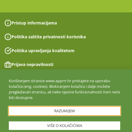
Pristup informacijama
Politika zaštite privatnosti korisnika
Politika upravljanja kvalitetom
Prijava nepravilnosti
Izjava o pristupačnosti
Korištenjem stranice www.apprrr.hr pristajete na uporabu
kolačića (eng. cookies). Blokiranjem kolačića i dalje možete
pregledavati stranicu, ali neke njezine funkcionalnosti Vam neće
Politika informacijske sigurnosti
biti dostupne.
ISO 27001:2022
RAZUMIJEM
VIŠE O KOLAČIĆIMA
Copyright © 2026. Agencija za plaćanja u poljoprivredi, ribarstvu i
ruralnom razvoju