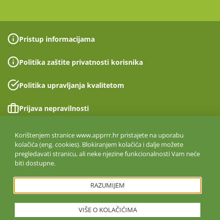
Pristup informacijama
Politika zaštite privatnosti korisnika
Politika upravljanja kvalitetom
Prijava nepravilnosti
Izjava o pristupačnosti
Korištenjem stranice www.apprrr.hr pristajete na uporabu
kolačića (eng. cookies). Blokiranjem kolačića i dalje možete
pregledavati stranicu, ali neke njezine funkcionalnosti Vam neće
Politika informacijske sigurnosti
biti dostupne.
ISO 27001:2022
RAZUMIJEM
VIŠE O KOLAČIĆIMA
Copyright © 2026. Agencija za plaćanja u poljoprivredi, ribarstvu i
ruralnom razvoju