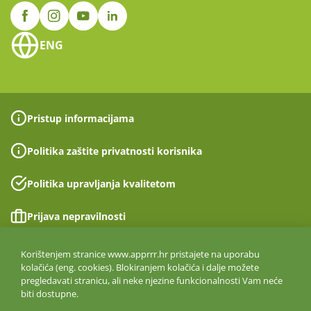
ENG
Pristup informacijama
Politika zaštite privatnosti korisnika
Politika upravljanja kvalitetom
Prijava nepravilnosti
Izjava o pristupačnosti
Korištenjem stranice www.apprrr.hr pristajete na uporabu
kolačića (eng. cookies). Blokiranjem kolačića i dalje možete
pregledavati stranicu, ali neke njezine funkcionalnosti Vam neće
Politika informacijske sigurnosti
biti dostupne.