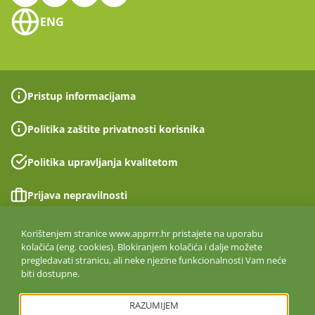
ENG
Pristup informacijama
Politika zaštite privatnosti korisnika
Politika upravljanja kvalitetom
Prijava nepravilnosti
Izjava o pristupačnosti
Korištenjem stranice www.apprrr.hr pristajete na uporabu
kolačića (eng. cookies). Blokiranjem kolačića i dalje možete
pregledavati stranicu, ali neke njezine funkcionalnosti Vam neće
Politika informacijske sigurnosti
biti dostupne.
ISO 27001:2022
RAZUMIJEM