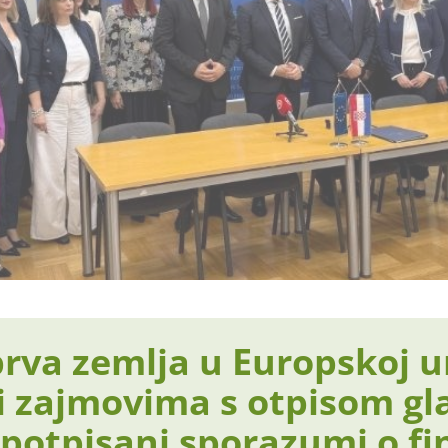
rva zemlja u Europskoj un
i zajmovima s otpisom gl
 potpisani sporazumi o fi