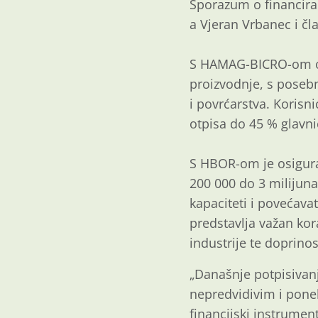
Sporazum o financir
a Vjeran Vrbanec i č
S HAMAG-BICRO-om osi
proizvodnje, s posebn
i povrćarstva. Koris
otpisa do 45 % glavn
S HBOR-om je osigura
200 000 do 3 milijun
kapaciteti i povećav
predstavlja važan ko
industrije te doprinos
„Današnje potpisivanj
nepredvidivim i pone
financijski instrument