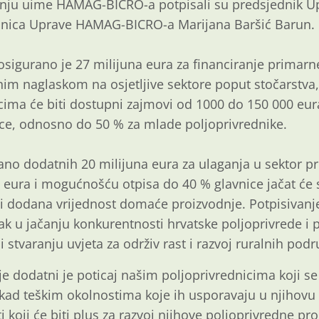
anju uime HAMAG-BICRO-a potpisali su predsjednik
lanica Uprave HAMAG-BICRO-a Marijana Baršić Barun.
gurano je 27 milijuna eura za financiranje primarn
im naglaskom na osjetljive sektore poput stočarstva,
nicima će biti dostupni zajmovi od 1000 do 150 000 e
ice, odnosno do 50 % za mlade poljoprivrednike.
no dodatnih 20 milijuna eura za ulaganja u sektor p
a eura i mogućnošću otpisa do 40 % glavnice jačat će
ati dodana vrijednost domaće proizvodnje. Potpisivan
rak u jačanju konkurentnosti hrvatske poljoprivrede 
i stvaranju uvjeta za održiv rast i razvoj ruralnih podr
e dodatni je poticaj našim poljoprivrednicima koji se
kad teškim okolnostima koje ih usporavaju u njihovu
i koji će biti plus za razvoj njihove poljoprivredne pr