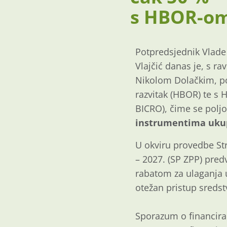
s HBOR-o
Potpredsjednik Vlade 
Vlajčić danas je, s ra
Nikolom Dolačkim, po
razvitak (HBOR) te s 
BICRO), čime se polj
instrumentima ukup
U okviru provedbe Str
– 2027. (SP ZPP) pred
rabatom za ulaganja u
otežan pristup sredst
Sporazum o financira