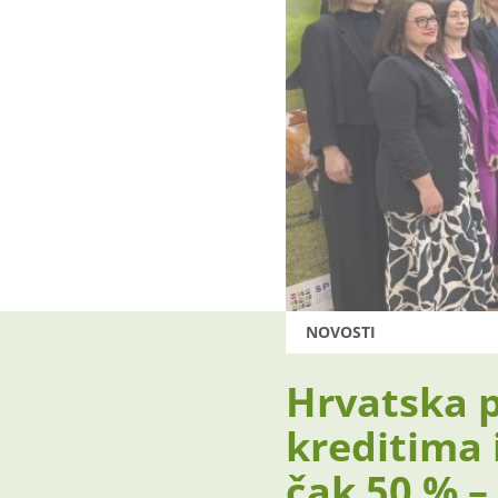
NOVOSTI
Hrvatska p
kreditima 
čak 50 % –