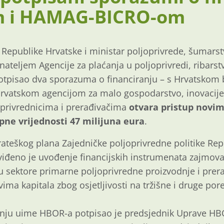
m i HAMAG-BICRO-om
Republike Hrvatske i ministar poljoprivrede, šumarstv
vnateljem Agencije za plaćanja u poljoprivredi, ribars
tpisao dva sporazuma o financiranju – s Hrvatskom
Hrvatskom agencijom za malo gospodarstvo, inovacije 
oprivrednicima i prerađivačima
otvara pristup novim
ne vrijednosti 47 milijuna eura
.
ateškog plana Zajedničke poljoprivredne politike Rep
viđeno je uvođenje financijskih instrumenata zajmova
 sektore primarne poljoprivredne proizvodnje i prera
vima kapitala zbog osjetljivosti na tržišne i druge po
nju uime HBOR-a potpisao je predsjednik Uprave HBO