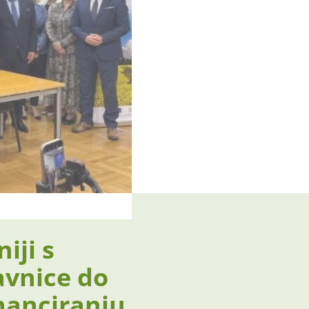
iji s
avnice do
nanciranju