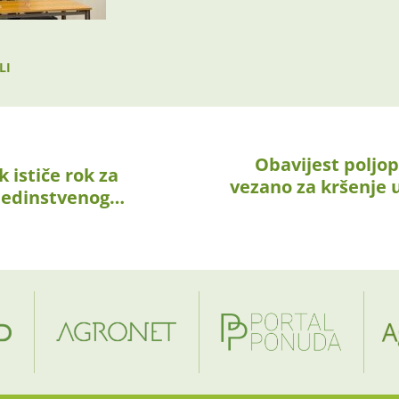
LI
Obavijest poljo
 ističe rok za
vezano za kršenje 
Jedinstvenog…