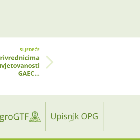
SLJEDEĆE
privrednicima
uvjetovanosti
GAEC…