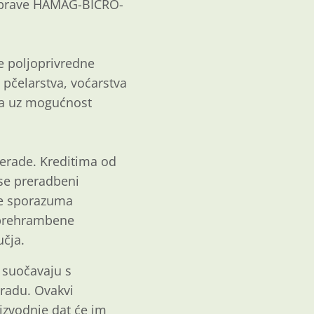
 Uprave HAMAG-BICRO-
e poljoprivredne
 pčelarstva, voćarstva
ura uz mogućnost
rerade. Kreditima od
 se preradbeni
je sporazuma
i prehrambene
učja.
 suočavaju s
 radu. Ovakvi
oizvodnje dat će im