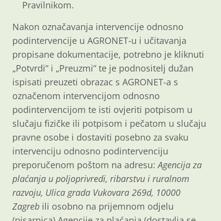
Pravilnikom.
Nakon označavanja intervencije odnosno
podintervencije u AGRONET-u i učitavanja
propisane dokumentacije, potrebno je kliknuti
„Potvrdi“ i „Preuzmi“ te je podnositelj dužan
ispisati preuzeti obrazac s AGRONET-a s
označenom intervencijom odnosno
podintervencijom te isti ovjeriti potpisom u
slučaju fizičke ili potpisom i pečatom u slučaju
pravne osobe i dostaviti posebno za svaku
intervenciju odnosno podintervenciju
preporučenom poštom na adresu:
Agencija za
plaćanja u poljoprivredi, ribarstvu i ruralnom
razvoju, Ulica grada Vukovara 269d, 10000
Zagreb
ili osobno na prijemnom odjelu
(pisarnica) Agencije za plaćanja (dostavlja se