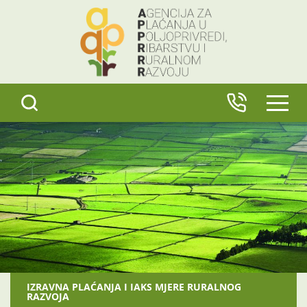
content
IZBO
IZRAVNA PLAĆANJA I IAKS MJERE RURALNOG
RAZVOJA