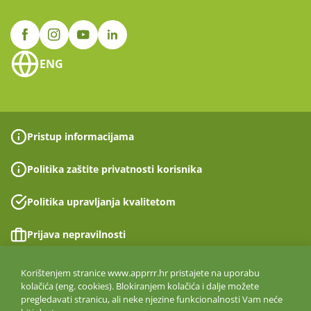
ENG
Pristup informacijama
Politika zaštite privatnosti korisnika
Politika upravljanja kvalitetom
Prijava nepravilnosti
Izjava o pristupačnosti
Korištenjem stranice www.apprrr.hr pristajete na uporabu
kolačića (eng. cookies). Blokiranjem kolačića i dalje možete
pregledavati stranicu, ali neke njezine funkcionalnosti Vam neće
Politika informacijske sigurnosti