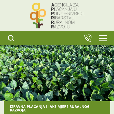
content
IZBO
IZRAVNA PLAĆANJA I IAKS MJERE RURALNOG
RAZVOJA