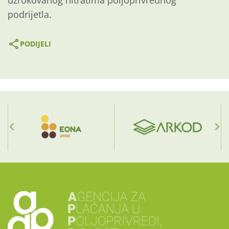
uzrokovanog nitratima poljoprivrednog
podrijetla.
PODIJELI