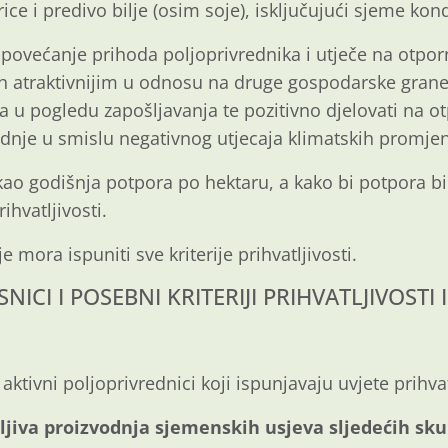
rice i predivo bilje (osim soje), isključujući sjeme ko
lj povećanje prihoda poljoprivrednika i utječe na otpo
h atraktivnijim u odnosu na druge gospodarske grane.
vna u pogledu zapošljavanja te pozitivno djelovati na 
dnje u smislu negativnog utjecaja klimatskih promje
kao godišnja potpora po hektaru, a kako bi potpora b
rihvatljivosti.
 mora ispuniti sve kriterije prihvatljivosti.
SNICI I POSEBNI KRITERIJI PRIHVATLJIVOSTI 
u aktivni poljoprivrednici koji ispunjavaju uvjete prihvat
ljiva proizvodnja sjemenskih usjeva sljedećih skup