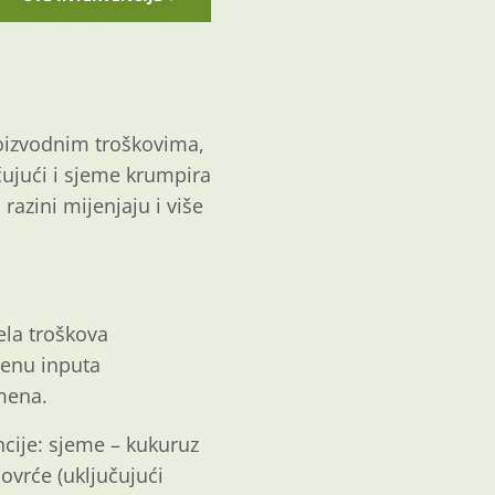
roizvodnim troškovima,
čujući i sjeme krumpira
razini mijenjaju i više
ela troškova
jenu inputa
emena.
ncije: sjeme – kukuruz
ovrće (uključujući