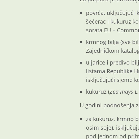
povrća, uključujući 
šećerac i kukuruz k
sorata EU – Common
krmnog bilja (sve bi
Zajedničkom katalo
uljarice i predivo bi
listama Republike H
isključujući sjeme 
kukuruz (
Zea mays L.
U godini podnošenja za
za kukuruz, krmno bilj
osim soje), isključu
pod jednom od prihva