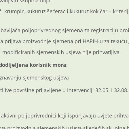
tljivih skupina bilja,
ći krumpir, kukuruz šećerac i kukuruz kokičar – kriter
bavljača poljoprivrednog sjemena za registraciju pro
ja prijava proizvodnje sjemena pri HAPIH-u za tekuću
 modificiranih sjemenskih usjeva nije prihvatljiva.
 dodijeljena korisnik mora
:
riznavanju sjemenskog usjeva
ljive površine prijavljene u intervenciji 32.05. i 32.08.
u aktivni poljoprivrednici koji ispunjavaju uvjete prihvat
iva proizvodnja sjemenskih usjeva sljedećih skupina bi