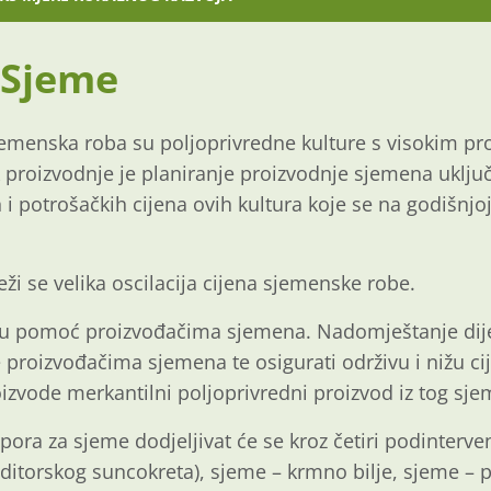
 Sjeme
jemenska roba su poljoprivredne kulture s visokim p
 proizvodnje je planiranje proizvodnje sjemena uklju
 i potrošačkih cijena ovih kultura koje se na godišnjoj 
eži se velika oscilacija cijena sjemenske robe.
ijsku pomoć proizvođačima sjemena. Nadomještanje dij
proizvođačima sjemena te osigurati održivu i nižu ci
izvode merkantilni poljoprivredni proizvod iz tog sj
ora za sjeme dodjeljivat će se kroz četiri podinterve
nditorskog suncokreta), sjeme – krmno bilje, sjeme – p