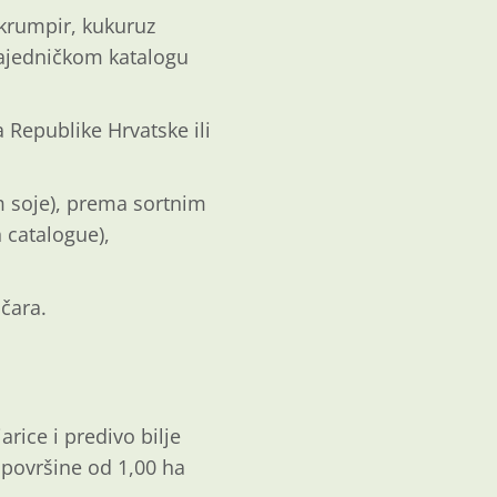
i krumpir, kukuruz
Zajedničkom katalogu
 Republike Hrvatske ili
sim soje), prema sortnim
 catalogue),
ičara.
jarice i predivo bilje
 površine od 1,00 ha