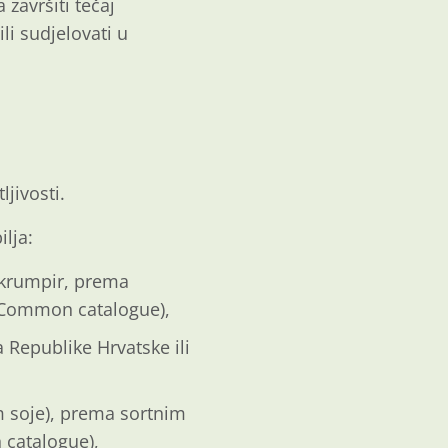
završiti tečaj
li sudjelovati u
ljivosti.
lja:
i krumpir, prema
– Common catalogue),
 Republike Hrvatske ili
sim soje), prema sortnim
 catalogue),