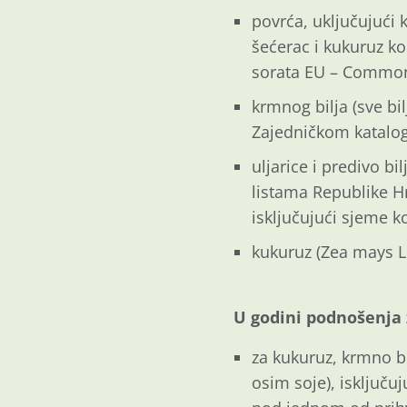
povrća, uključujući 
šećerac i kukuruz k
sorata EU – Common
krmnog bilja (sve bi
Zajedničkom katalo
uljarice i predivo bi
listama Republike H
isključujući sjeme 
kukuruz (Zea mays L.
U godini podnošenja 
za kukuruz, krmno bilj
osim soje), isključu