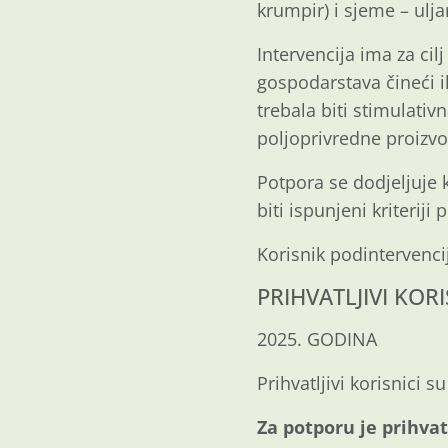
krumpir) i sjeme – ulja
Intervencija ima za ci
gospodarstava čineći i
trebala biti stimulati
poljoprivredne proizvo
Potpora se dodjeljuje 
biti ispunjeni kriteriji p
Korisnik podintervencije
PRIHVATLJIVI KORI
2025. GODINA
Prihvatljivi korisnici s
Za potporu je prihvat