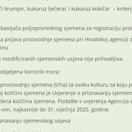
ći krumpir, kukuruz šećerac i kukuruz kokičar – krite
obavljača poljoprivrednog sjemena za registraciju pro
a prijava proizvodnje sjemena pri Hrvatskoj agenciji z
inu
 modificiranih sjemenskih usjeva nije prihvatljiva.
odijeljena korisnik mora:
proizvodnju sjemena (t/ha) za svaku kulturu za koju j
j količini sjemena je Uvjerenje o priznavanju sjeme
dena količina sjemena. Podatke s uvjerenja Agencija 
om, najkasnije do 31. siječnja 2025. godine.
riznavanju sjemenskog usjeva