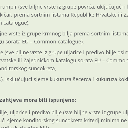
krumpir (sve biljne vrste iz grupe povrća, uključujući 
okičar, prema sortnim listama Republike Hrvatske ili 
 catalogue),
ljne vrste iz grupe krmnog bilja prema sortnim listama
gu sorata EU – Common catalogue),
lje (sve biljne vrste iz grupe uljarice i predivo bilje o
rvatske ili Zajedničkom katalogu sorata EU – Common
konditorskog suncokreta,
), isključujući sjeme kukuruza šećerca i kukuruza kok
zahtjeva mora biti ispunjeno:
e, uljarice i predivo bilje (sve biljne vrste iz grupe ul
jući sjeme konditorskog suncokreta kriterij minimalne