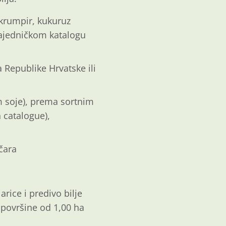
i krumpir, kukuruz
Zajedničkom katalogu
 Republike Hrvatske ili
sim soje), prema sortnim
 catalogue),
čara
jarice i predivo bilje
 površine od 1,00 ha