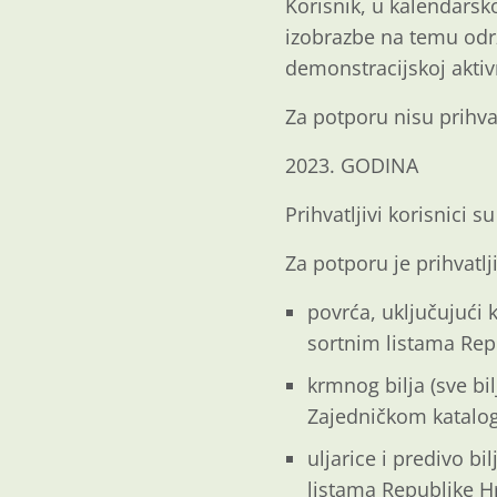
Korisnik, u kalendarsko
izobrazbe na temu održi
demonstracijskoj aktiv
Za potporu nisu prihvat
2023. GODINA
Prihvatljivi korisnici s
Za potporu je prihvatlj
povrća, uključujući 
sortnim listama Rep
krmnog bilja (sve bi
Zajedničkom katalo
uljarice i predivo bi
listama Republike H