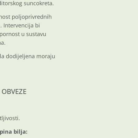
nditorskog suncokreta.
rnost poljoprivrednih
 Intervencija bi
otpornost u sustavu
na.
ila dodijeljena moraju
I OBVEZE
ljivosti.
ina bilja: