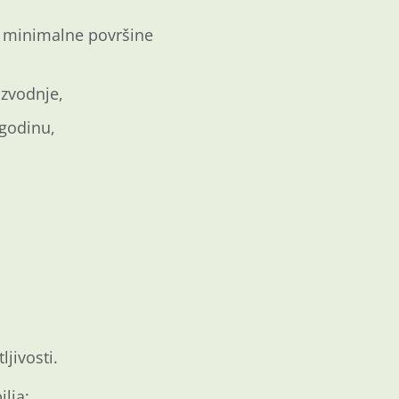
ij minimalne površine
izvodnje,
 godinu,
ljivosti.
lja: