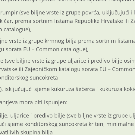
krumpir (sve biljne vrste iz grupe povrća, uključujući 
okičar, prema sortnim listama Republike Hrvatske ili 
 catalogue),
ljne vrste iz grupe krmnog bilja prema sortnim listama
gu sorata EU – Common catalogue),
lje (sve biljne vrste iz grupe uljarice i predivo bilje o
rvatske ili Zajedničkom katalogu sorata EU – Common
konditorskog suncokreta
), isključujući sjeme kukuruza šećerca i kukuruza koki
htjeva mora biti ispunjen:
e, uljarice i predivo bilje (sve biljne vrste iz grupe ul
jući sjeme konditorskog suncokreta kriterij minimalne
tljivih skupina bilja