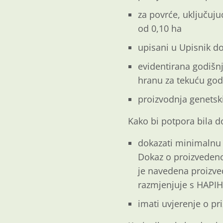
za povrće, uključuju
od 0,10 ha
upisani u Upisnik d
evidentirana godišnj
hranu za tekuću god
proizvodnja genetski
Kako bi potpora bila d
dokazati minimalnu 
Dokaz o proizvedeno
je navedena proizve
razmjenjuje s HAPIH-
imati uvjerenje o p