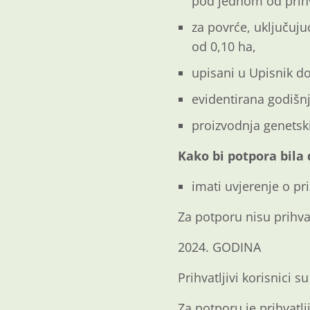
pod jednom od prihva
za povrće, uključuju
od 0,10 ha,
upisani u Upisnik do
evidentirana godišn
proizvodnja genetski
Kako bi potpora bila
imati uvjerenje o p
Za potporu nisu prihvat
2024. GODINA
Prihvatljivi korisnici s
Za potporu je prihvatlj