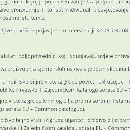
j godini u kojoj je podnesen zahtjev za potporu, mora 
ve proizvodnje ili koristiti individualno savjetovanje i
nosti na istu temu.
ljive površine prijavljene u intervenciji 32.05. i 32.08.
u aktivni poljoprivrednici koji ispunjavaju uvjete prihvat
iva proizvodnja sjemenskih usjeva sljedećih skupina bi
krumpir (sve biljne vrste iz grupe povrća, uključujući 
ublike Hrvatske ili Zajedničkom katalogu sorata EU 
ljne vrste iz grupe krmnog bilja prema sortnim listama
gu sorata EU – Common catalogue),
lje (sve biljne vrste iz grupe uljarice i predivo bilje o
rvatske ili Zajedničkom katalogu sorata EU – Common