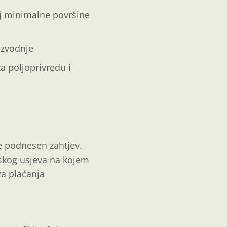
rij minimalne površine
izvodnje
a poljoprivredu i
e podnesen zahtjev.
nskog usjeva na kojem
za plaćanja