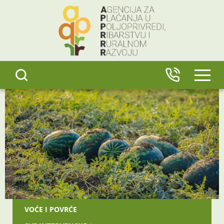
content
IZBO
VOĆE I POVRĆE