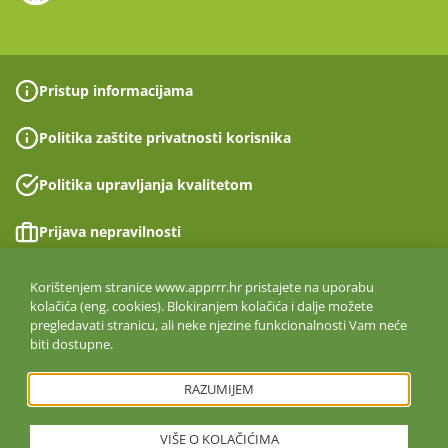
Pristup informacijama
Politika zaštite privatnosti korisnika
Politika upravljanja kvalitetom
Prijava nepravilnosti
Izjava o pristupačnosti
Korištenjem stranice www.apprrr.hr pristajete na uporabu
kolačića (eng. cookies). Blokiranjem kolačića i dalje možete
pregledavati stranicu, ali neke njezine funkcionalnosti Vam neće
Politika informacijske sigurnosti
biti dostupne.
ISO 27001:2022
RAZUMIJEM
VIŠE O KOLAČIĆIMA
Copyright © 2026. Agencija za plaćanja u poljoprivredi, ribarstvu i