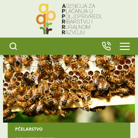
content
IZBO
PČELARSTVO