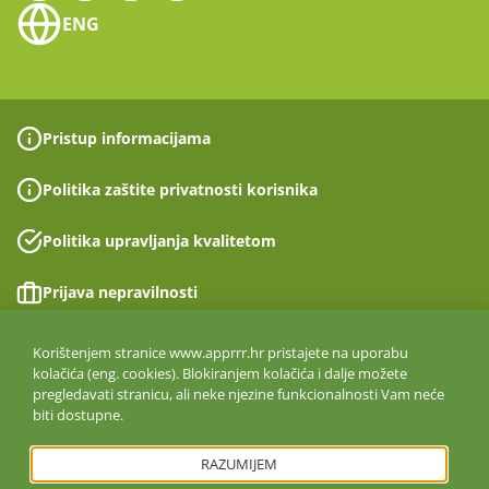
ENG
Pristup informacijama
Politika zaštite privatnosti korisnika
Politika upravljanja kvalitetom
Prijava nepravilnosti
Izjava o pristupačnosti
Korištenjem stranice www.apprrr.hr pristajete na uporabu
kolačića (eng. cookies). Blokiranjem kolačića i dalje možete
pregledavati stranicu, ali neke njezine funkcionalnosti Vam neće
Politika informacijske sigurnosti
biti dostupne.
ISO 27001:2022
RAZUMIJEM