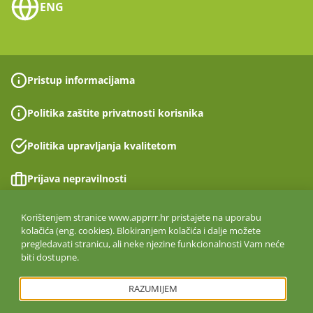
ENG
Pristup informacijama
Politika zaštite privatnosti korisnika
Politika upravljanja kvalitetom
Prijava nepravilnosti
Izjava o pristupačnosti
Korištenjem stranice www.apprrr.hr pristajete na uporabu
kolačića (eng. cookies). Blokiranjem kolačića i dalje možete
pregledavati stranicu, ali neke njezine funkcionalnosti Vam neće
Politika informacijske sigurnosti
biti dostupne.
ISO 27001:2022
RAZUMIJEM