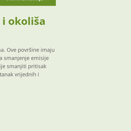
i okoliša
ama. Ove površine imaju
na smanjenje emisije
je smanjiti pritisak
tanak vrijednih i