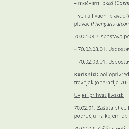
– močvarni okaš (
Coen
– veliki livadni plavac (
plavac (
Phengaris alcon
70.02.03. Uspostava pol
– 70.02.03.01. Usposta
– 70.02.03.01. Usposta
Korisnici:
poljoprivredn
travnjak (operacija 70.0
Uvjeti prihvatljivosti:
70.02.01. Zaštita ptice 
području na kojem obit
70.02.02. Zaštita lept