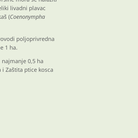
liki livadni plavac
aš (
Coenonympha
rovodi poljoprivredna
e 1 ha.
o najmanje 0,5 ha
 i Zaštita ptice kosca