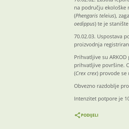
na području ekološke mr
(
Phengaris teleius
), zag
oedippus
) te je staništ
70.02.03. Uspostava po
proizvodnja registrir
Prihvatljive su ARKOD
prihvatljive površine. 
(
Crex crex
) provode se
Obvezno razdoblje pro
Intenzitet potpore je 
PODIJELI