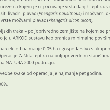
eže na kojem je cilj očuvanje vrsta danjih leptira: ve
asiti livadni plavac (
Phengaris nausithous
) i močvarni ok
e vrste močvarni plavac (
Phengaris alcon alcon
).
ljskih traka – poljoprivredno zemljište na kojem se p
ano je u ARKOD sustavu kao oranica minimalne površin
 parcele od najmanje 0,05 ha i gospodarstvo s ukupn
Operacije Zaštita leptira na poljoprivrednim staništima
 na NATURA 2000 području.
vedbe svake od operacija je najmanje pet godina.
100%.