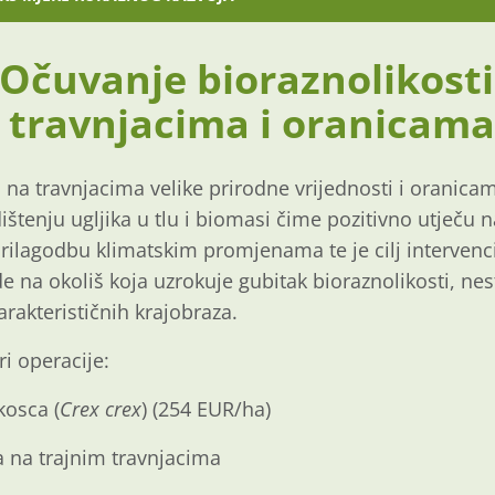
 Očuvanje bioraznolikosti 
 travnjacima i oranicama
i na travnjacima velike prirodne vrijednosti i oranic
ištenju ugljika u tlu i biomasi čime pozitivno utječu 
prilagodbu klimatskim promjenama te je cilj intervenci
e na okoliš koja uzrokuje gubitak bioraznolikosti, nes
karakterističnih krajobraza.
ri operacije:
kosca (
Crex crex
) (254 EUR/ha)
ra na trajnim travnjacima