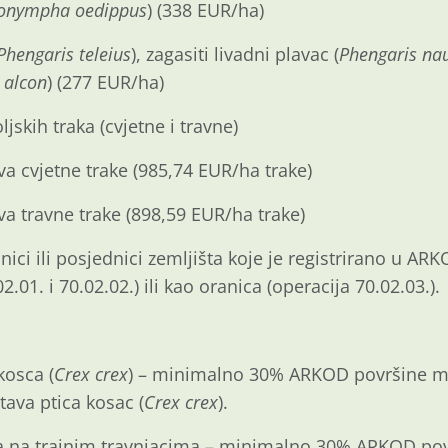
onympha oedippus
) (338 EUR/ha)
Phengaris
teleius
), zagasiti livadni plavac (
Phengaris na
 alcon
) (277 EUR/ha)
jskih traka (cvjetne i travne)
va cvjetne trake (985,74 EUR/ha trake)
va travne trake (898,59 EUR/ha trake)
ici ili posjednici zemljišta koje je registrirano u AR
2.01. i 70.02.02.) ili kao oranica (operacija 70.02.03.).
kosca (
Crex crex
) – minimalno 30% ARKOD površine mo
ava ptica kosac (
Crex crex
).
ira na trajnim travnjacima – minimalno 30% ARKOD pov