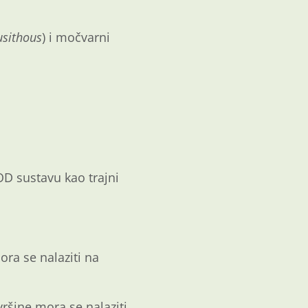
usithous
) i močvarni
KOD sustavu kao trajni
ra se nalaziti na
ršine mora se nalaziti