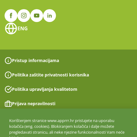
ENG
Pristup informacijama
Politika zaštite privatnosti korisnika
Politika upravljanja kvalitetom
Prijava nepravilnosti
Izjava o pristupačnosti
Korištenjem stranice www.apprrr.hr pristajete na uporabu
kolačića (eng. cookies). Blokiranjem kolačića i dalje možete
pregledavati stranicu, ali neke njezine funkcionalnosti Vam neće
Politika informacijske sigurnosti