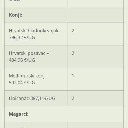
Konji:
Hrvatski hladnokrvnjak –
2
396,32 €/UG
Hrvatski posavac –
2
404,98 €/UG
Međimurski konj –
1
502,04 €/UG
Lipicanac-387,11€/UG
2
Magarci: