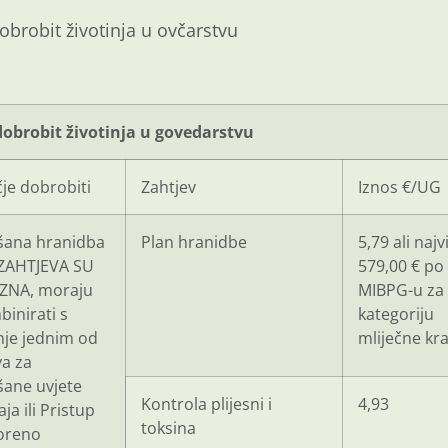
obrobit životinja u ovčarstvu
dobrobit životinja u govedarstvu
je dobrobiti
Zahtjev
Iznos €/UG
šana hranidba
Plan hranidbe
5,79 ali najv
ZAHTJEVA SU
579,00 € po
ZNA, moraju
MIBPG-u za
binirati s
kategoriju
je jednim od
mliječne kr
va za
šane uvjete
Kontrola plijesni i
4,93
ja ili Pristup
toksina
oreno