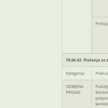
Pristu
70.06.02. Plaćanja za 
Kategorija
Područ
ODBIJENA
Pobolj
PRASAD
Korisn
potpor
kombin