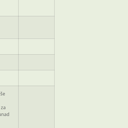
iše
 za
junad