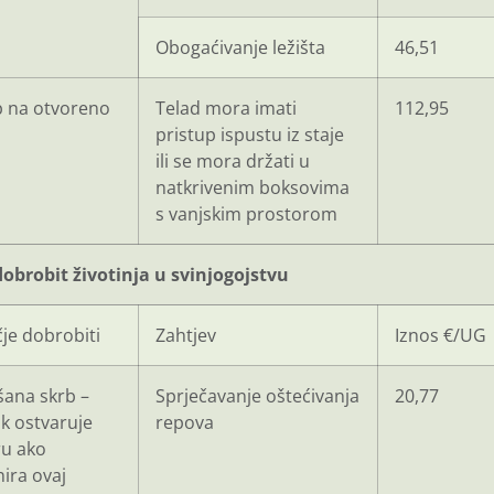
Obogaćivanje ležišta
46,51
p na otvoreno
Telad mora imati
112,95
pristup ispustu iz staje
ili se mora držati u
natkrivenim boksovima
s vanjskim prostorom
dobrobit životinja u svinjogojstvu
je dobrobiti
Zahtjev
Iznos €/UG
šana skrb –
Sprječavanje oštećivanja
20,77
ik ostvaruje
repova
u ako
ira ovaj