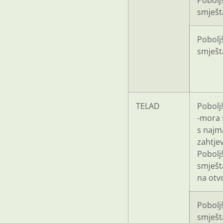
Pobolj
smješt
Poboljš
smješt
TELAD
Pobolj
-mora 
s najm
zahtje
Pobolj
smješta
na otv
Poboljš
smješt