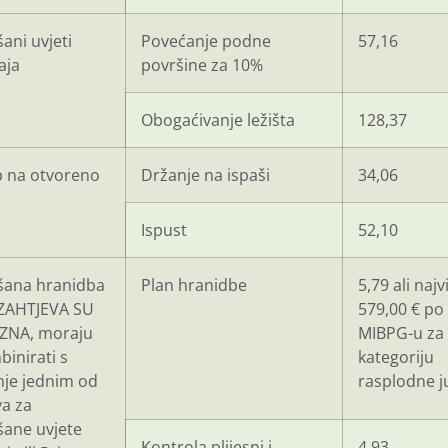
ani uvjeti
Povećanje podne
57,16
aja
površine za 10%
Obogaćivanje ležišta
128,37
p na otvoreno
Držanje na ispaši
34,06
Ispust
52,10
šana hranidba
Plan hranidbe
5,79 ali najv
ZAHTJEVA SU
579,00 € po
ZNA, moraju
MIBPG-u za
binirati s
kategoriju
je jednim od
rasplodne j
va za
šane uvjete
Kontrola plijesni i
4,93