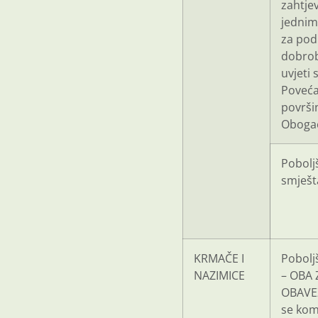
zahtje
jednim
za pod
dobrob
uvjeti 
Poveća
površin
Obogać
Poboljš
smješt
KRMAČE I
Pobolj
NAZIMICE
– OBA 
OBAVE
se kom