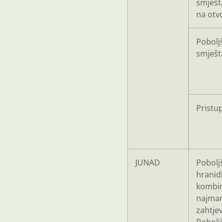
smješta
na otv
Poboljš
smješt
Pristu
JUNAD
Pobolj
hranid
kombin
najman
zahtje