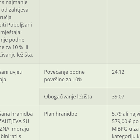
v s najmanje
 od zahtjeva
ručja
iti Poboljšani
smještaja:
nje podne
e za 10 % ili
ivanje ležišta.
ani uvjeti
Povećanje podne
24,12
aja
površine za 10%
Obogaćivanje ležišta
39,07
šana hranidba
Plan hranidbe
5,79 ali najv
ZAHTJEVA SU
579,00 € po
ZNA, moraju
MIBPG-u za
binirati s
kategoriju 