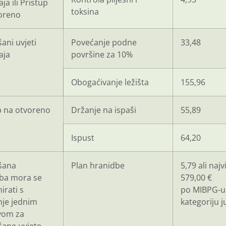
ja ili Pristup
toksina
oreno
ani uvjeti
Povećanje podne
33,48
aja
površine za 10%
Obogaćivanje ležišta
155,96
p na otvoreno
Držanje na ispaši
55,89
Ispust
64,20
šana
Plan hranidbe
5,79 ali najv
ba mora se
579,00 €
irati s
po MIBPG-u
je jednim
kategoriju 
vom za