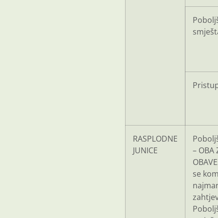
Poboljš
smješt
Pristu
RASPLODNE
Pobolj
JUNICE
– OBA 
OBAVE
se kom
najman
zahtje
Pobolj