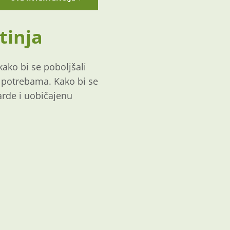
tinja
kako bi se poboljšali
im potrebama. Kako bi se
arde i uobičajenu