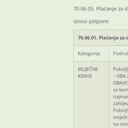
70.06.05. Plaćanje za d
Iznosi potpore:
70.06.01. Plaćanja za 
Kategorija
Područ
MLIJEČNE
Pobolj
KRAVE
– OBA 
OBAVE
se kom
najman
zahtje
Pobolj
smješta
na otv