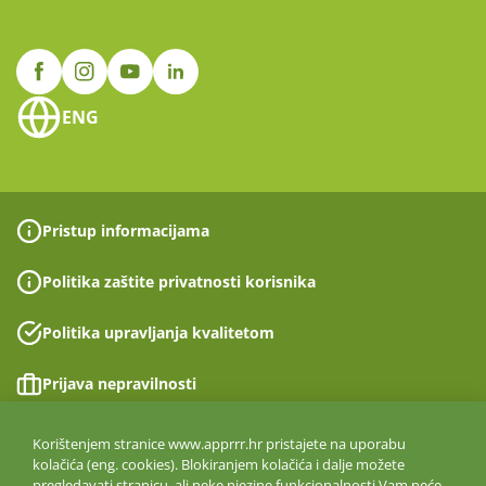
ENG
Pristup informacijama
Politika zaštite privatnosti korisnika
Politika upravljanja kvalitetom
Prijava nepravilnosti
Izjava o pristupačnosti
Korištenjem stranice www.apprrr.hr pristajete na uporabu
kolačića (eng. cookies). Blokiranjem kolačića i dalje možete
pregledavati stranicu, ali neke njezine funkcionalnosti Vam neće
Politika informacijske sigurnosti