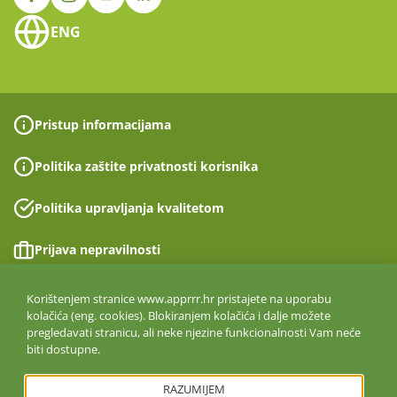
ENG
Pristup informacijama
Politika zaštite privatnosti korisnika
Politika upravljanja kvalitetom
Prijava nepravilnosti
Izjava o pristupačnosti
Korištenjem stranice www.apprrr.hr pristajete na uporabu
kolačića (eng. cookies). Blokiranjem kolačića i dalje možete
pregledavati stranicu, ali neke njezine funkcionalnosti Vam neće
Politika informacijske sigurnosti
biti dostupne.
ISO 27001:2022
RAZUMIJEM