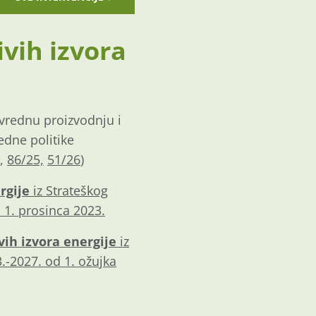
ivih izvora
ivrednu proizvodnju i
edne politike
,
86/25,
51/26
)
rgije
iz Strateškog
 1. prosinca 2023.
vih izvora energije
iz
.-2027. od 1. ožujka