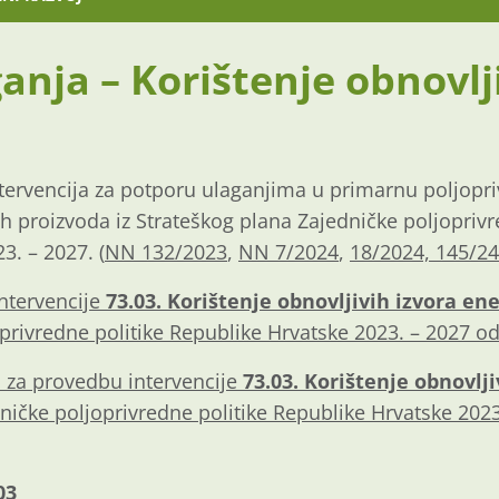
ganja – Korištenje obnovlj
ntervencija za potporu ulaganjima u primarnu poljopr
h proizvoda iz Strateškog plana Zajedničke poljoprivr
3. – 2027. (
NN 132/2023
,
NN 7/2024
,
18/2024,
145/24
ntervencije
73.03. Korištenje obnovljivih izvora ene
privredne politike Republike Hrvatske 2023. – 2027 od
a za provedbu intervencije
73.03. Korištenje obnovlji
ničke poljoprivredne politike Republike Hrvatske 2023
03