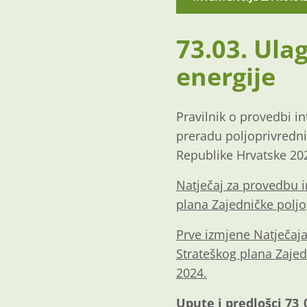
73.03. Ula
energije
Pravilnik o provedbi i
preradu poljoprivredni
Republike Hrvatske 202
Natječaj za provedbu i
plana Zajedničke poljo
Prve izmjene Natječaj
Strateškog plana Zajed
2024.
Upute i predlošci 73_