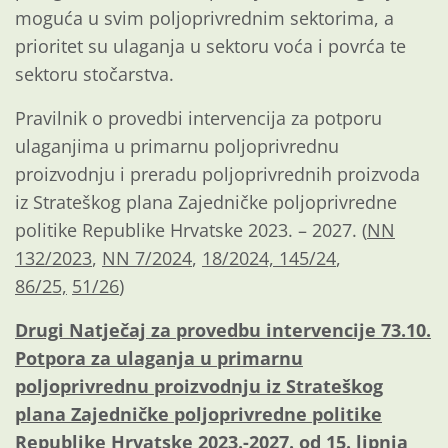
moguća u svim poljoprivrednim sektorima, a
prioritet su ulaganja u sektoru voća i povrća te
sektoru stočarstva.
Pravilnik o provedbi intervencija za potporu
ulaganjima u primarnu poljoprivrednu
proizvodnju i preradu poljoprivrednih proizvoda
iz Strateškog plana Zajedničke poljoprivredne
politike Republike Hrvatske 2023. – 2027. (
NN
132/2023
,
NN 7/2024
,
18/2024,
145/24
,
86/25,
51/26
)
Drugi Natječaj za provedbu intervencije 73.10.
Potpora za ulaganja u primarnu
poljoprivrednu proizvodnju iz Strateškog
plana Zajedničke poljoprivredne politike
Republike Hrvatske 2023.-2027. od 15. lipnja