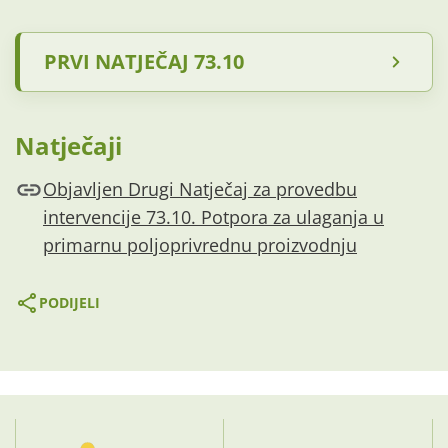
PRVI NATJEČAJ 73.10
Natječaji
Objavljen Drugi Natječaj za provedbu
intervencije 73.10. Potpora za ulaganja u
primarnu poljoprivrednu proizvodnju
PODIJELI