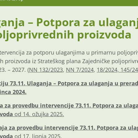
ganja – Potpora za ulagan
ljoprivrednih proizvoda
ntervencija za potporu ulaganjima u primarnu poljopr
h proizvoda iz Strateškog plana Zajedničke poljoprivr
3. – 2027. (
NN 132/2023
,
NN 7/2024
,
18/2024,
145/24
iju 73.11. Ulaganja – Potpora za ulaganja u prera
inca 2024.
a za provedbu intervencije 73.11. Potpora za ulag
zvoda
od 14. ožujka 2025.
aja za provedbu intervencije 73.11. Potpora za ul
zvoda
od 17. lipnja 2025.