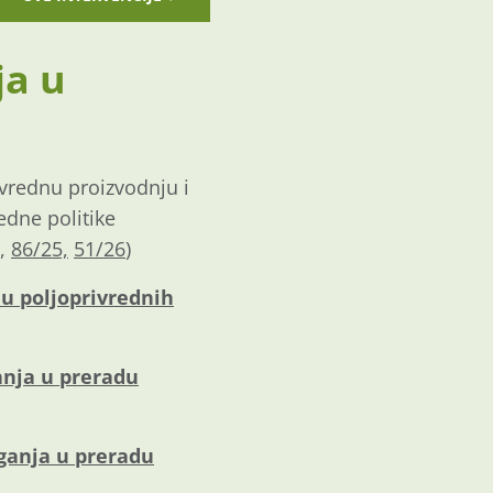
ja u
ivrednu proizvodnju i
edne politike
,
86/25,
51/26
)
du poljoprivrednih
anja u preradu
aganja u preradu