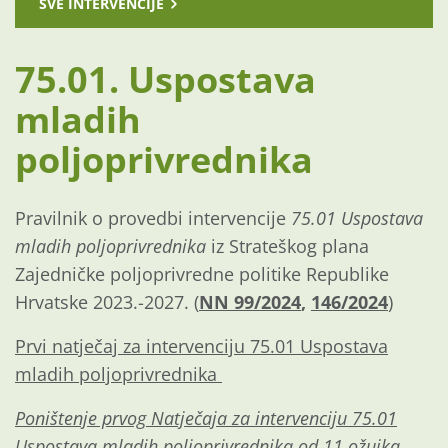
SVE INTERVENCIJE
75.01. Uspostava
mladih
poljoprivrednika
Pravilnik o provedbi intervencije
75.01 Uspostava
mladih poljoprivrednika
iz Strateškog plana
Zajedničke poljoprivredne politike Republike
Hrvatske 2023.-2027. (
NN 99/2024
,
146/2024
)
Prvi natječaj za intervenciju 75.01 Uspostava
mladih poljoprivrednika
Poništenje prvog Natječaja za intervenciju 75.01
Uspostava mladih poljoprivrednika od 11.ožujka