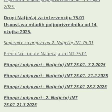
2025.
Drugi Natječaj za intervenciju 75.01
Uspostava mladih poljoprivrednika od 14.
ožujka 2025.
Smjernice za prijavu na 2. Natječaj INT 75.01
Predlošci i upute Natječaja za INT 75.01
Pitanja i odgovori - Natječaj INT 75.01._7.2.2025
Pitanja i odgovori - Natječaj INT 75.01._21.2.2025
Pitanja i odgovori - Natječaj INT 75.01_28.2.2025
Pitanja i odgovori - 2. Natječaj INT
75.01_21.3.2025