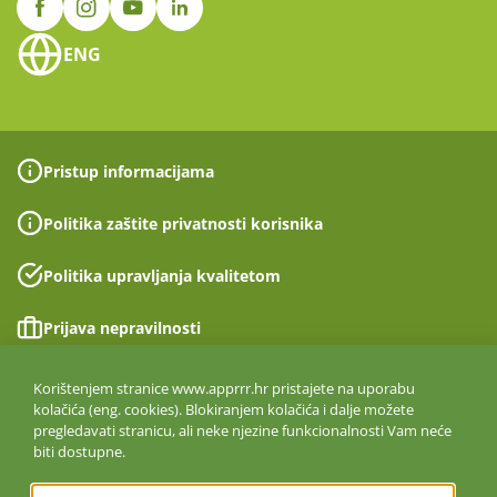
ENG
Pristup informacijama
Politika zaštite privatnosti korisnika
Politika upravljanja kvalitetom
Prijava nepravilnosti
Izjava o pristupačnosti
Korištenjem stranice www.apprrr.hr pristajete na uporabu
kolačića (eng. cookies). Blokiranjem kolačića i dalje možete
pregledavati stranicu, ali neke njezine funkcionalnosti Vam neće
Politika informacijske sigurnosti
biti dostupne.
ISO 27001:2022