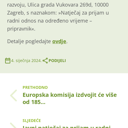
razvoju, Ulica grada Vukovara 269d, 10000
Zagreb, s naznakom: »Natječaj za prijam u
radni odnos na određeno vrijeme –
pripravnik«.
Detalje pogledajte
ovdje
.
4. siječnja 2024.
PODIJELI
PRETHODNO
Europska komisija izdvojit će više
od 185…
SLJEDEĆE
Javni natječaj za prijam u radni