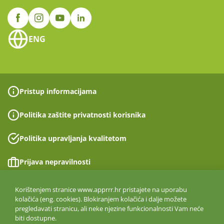
ENG
Pristup informacijama
Politika zaštite privatnosti korisnika
Politika upravljanja kvalitetom
Prijava nepravilnosti
Izjava o pristupačnosti
Korištenjem stranice www.apprrr.hr pristajete na uporabu
kolačića (eng. cookies). Blokiranjem kolačića i dalje možete
pregledavati stranicu, ali neke njezine funkcionalnosti Vam neće
Politika informacijske sigurnosti
biti dostupne.