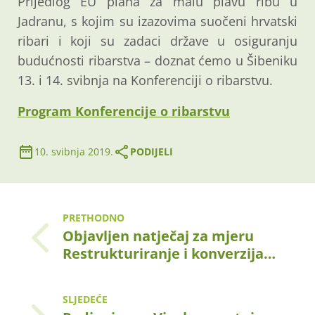
Prijedlog EU plana za malu plavu ribu u
Jadranu, s kojim su izazovima suočeni hrvatski
ribari i koji su zadaci države u osiguranju
budućnosti ribarstva – doznat ćemo u Šibeniku
13. i 14. svibnja na Konferenciji o ribarstvu.
Program Konferencije o ribarstvu
10. svibnja 2019.
PODIJELI
PRETHODNO
Objavljen natječaj za mjeru
Restrukturiranje i konverzija…
SLJEDEĆE