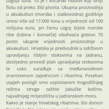
uzgoja tuna. Tu je i koćarski ribolov koji broji
flotu od preko 350 plovila. Ukupna proizvodnja
u akvakulturi (morska i slatkovodna) godišnje
iznosi više od 17.000 tona u vrijednosti od 100
milijuna eura, pri čemu uzgoj bijele morske
ribe (lubina i komarče) obuhvaća gotovo 70
posto ukupne vrijednosti proizvodnje u
akvakulturi. Hrvatska je predvodnik u održivom
upravljanju ribljim stokovima na Jadranu,
doslijedno provodi plan upravljanja stokovima
te usko surađuje sa međunarodnom
znanstvenom zajednicom i ribarima. Poseban
uspjeh postigli smo uspostavom trogodišnjeg
režima stroge zaštite Jabučke kotline,
najvažnijeg mrijestilišta u Jadranskom moru.
Kakvo je stanje hrvatskog ribarstva, što donosi