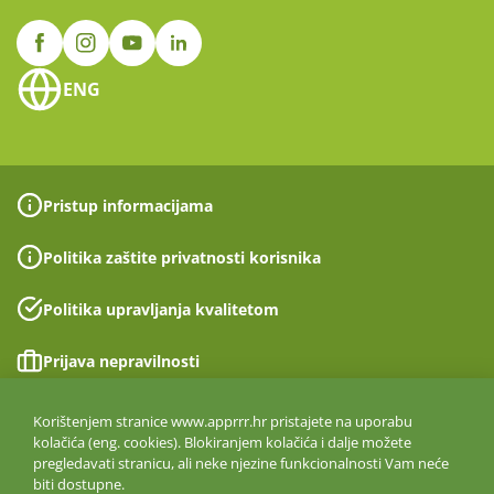
ENG
Pristup informacijama
Politika zaštite privatnosti korisnika
Politika upravljanja kvalitetom
Prijava nepravilnosti
Izjava o pristupačnosti
Korištenjem stranice www.apprrr.hr pristajete na uporabu
kolačića (eng. cookies). Blokiranjem kolačića i dalje možete
pregledavati stranicu, ali neke njezine funkcionalnosti Vam neće
Politika informacijske sigurnosti
biti dostupne.